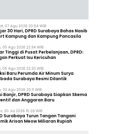
t, 07 Agu 2026 20:54 WIB
ejar 30 Hari, DPRD Surabaya Bahas Nasib
rt Kampung dan Kampung Pancasila
, 05 Agu 2026 22:34 WIB
r Tinggi di Pusat Perbelanjaan, DPRD:
gan Perkuat Isu Kericuhan
, 05 Agu 2026 22:20 WIB
eksi Baru Perumda Air Minum Surya
bada Surabaya Resmi Dilantik
, 03 Agu 2026 20:11 WIB
si Banjir, DPRD Surabaya Siapkan Skema
ventif dan Anggaran Baru
s, 30 Jul 2026 15:29 WIB
D Surabaya Turun Tangan Tangani
emik Arisan Meow Miliaran Rupiah