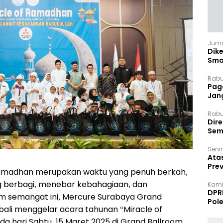
Juma
Dik
Sma
Rabu
Paga
Jan
Rabu
Dir
Sem
Senin
Ata
Pre
amadhan merupakan waktu yang penuh berkah,
ng berbagi, menebar kebahagiaan, dan
Kami
DPR
m semangat ini, Mercure Surabaya Grand
Pol
ali menggelar acara tahunan “Miracle of
 hari Sabtu, 15 Maret 2025 di Grand Ballroom