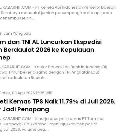
 KABARHIT.COM – PT Kereta Api Indonesia (Persero) Daerah
8 Surabaya mencatat jumlah penumpang kereta api pada
6 menembus lebih…
21 Jam Yang Lalu
im dan TNI AL Luncurkan Ekspedisi
h Berdaulat 2026 ke Kepulauan
nep
KABARHIT.COM – Kantor Perwakilan Bank Indonesia (BI)
Jawa Timur bekerja sama dengan TNI Angkatan Laut
at kedaulatan Rupiah…
Sabtu, 08 Agu 2026 12:35 WIB
eti Kemas TPS Naik 11,79% di Juli 2026,
r Jadi Penopang
 KABARHIT.COM – Kinerja arus peti kemas PT Terminal
 Surabaya (TPS) kembali menunjukkan tren positif.
 Juli 2026, volume peti…