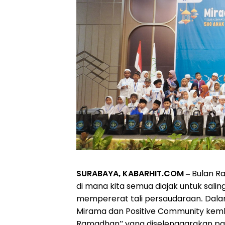
SURABAYA, KABARHIT.COM
– Bulan R
di mana kita semua diajak untuk sali
mempererat tali persaudaraan. Dala
Mirama dan Positive Community kemb
Ramadhan” yang diselenggarakan pada