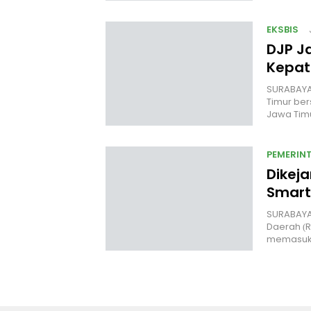
EKSBIS
DJP Ja
Kepat
SURABAYA,
Timur be
Jawa Tim
PEMERIN
Dikeja
Smart
SURABAYA
Daerah (
memasuki 