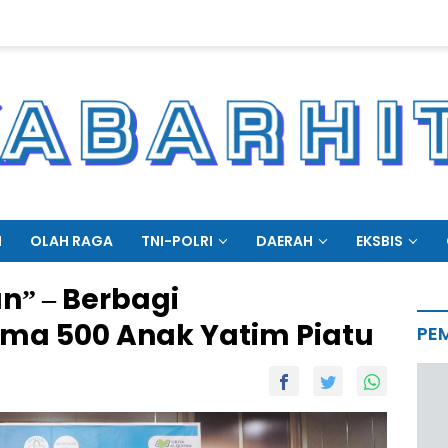
N
OLAH RAGA
TNI-POLRI
DAERAH
EKSBIS
n” – Berbagi
ma 500 Anak Yatim Piatu
PE