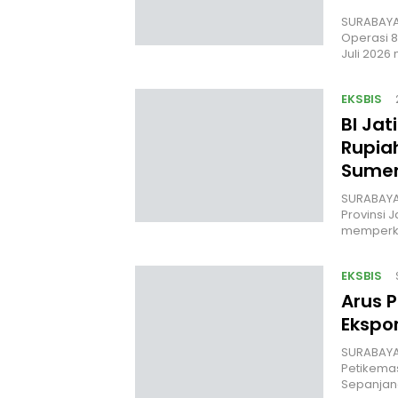
SURABAYA.
Operasi 
Juli 202
EKSBIS
BI Jat
Rupia
Sume
SURABAYA,
Provinsi 
memperku
EKSBIS
Arus P
Ekspo
SURABAYA,
Petikemas
Sepanjang