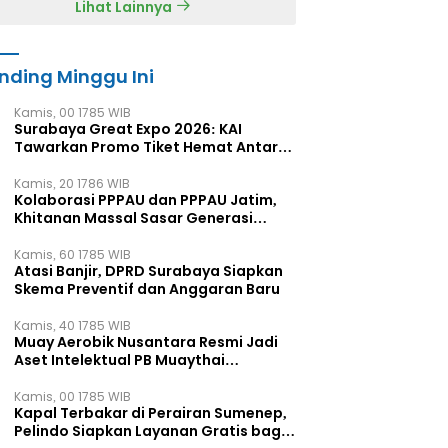
Lihat Lainnya
nding Minggu Ini
Kamis, 00 1785 WIB
Surabaya Great Expo 2026: KAI
Tawarkan Promo Tiket Hemat Antar
Kota
Kamis, 20 1786 WIB
Kolaborasi PPPAU dan PPPAU Jatim,
Khitanan Massal Sasar Generasi
Muda
Kamis, 60 1785 WIB
Atasi Banjir, DPRD Surabaya Siapkan
Skema Preventif dan Anggaran Baru
Kamis, 40 1785 WIB
Muay Aerobik Nusantara Resmi Jadi
Aset Intelektual PB Muaythai
Indonesia
Kamis, 00 1785 WIB
Kapal Terbakar di Perairan Sumenep,
Pelindo Siapkan Layanan Gratis bagi