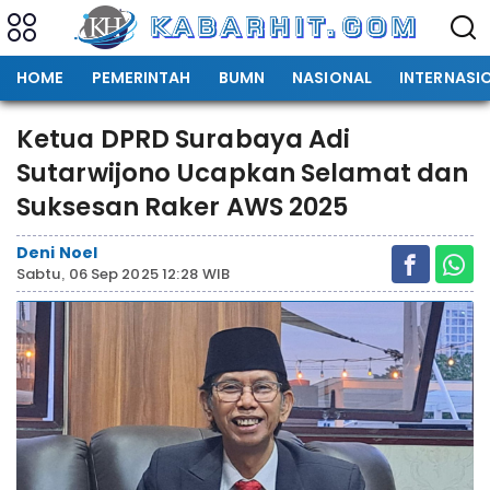
HOME
PEMERINTAH
BUMN
NASIONAL
INTERNASI
Ketua DPRD Surabaya Adi
Sutarwijono Ucapkan Selamat dan
Suksesan Raker AWS 2025
Deni Noel
Sabtu, 06 Sep 2025 12:28 WIB