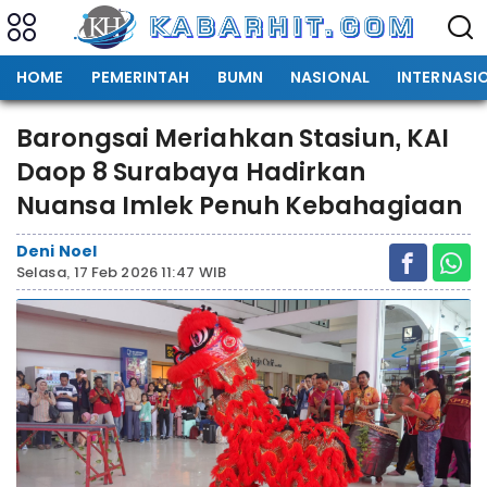
HOME
PEMERINTAH
BUMN
NASIONAL
INTERNASI
Barongsai Meriahkan Stasiun, KAI
Daop 8 Surabaya Hadirkan
Nuansa Imlek Penuh Kebahagiaan
Deni Noel
Selasa, 17 Feb 2026 11:47 WIB