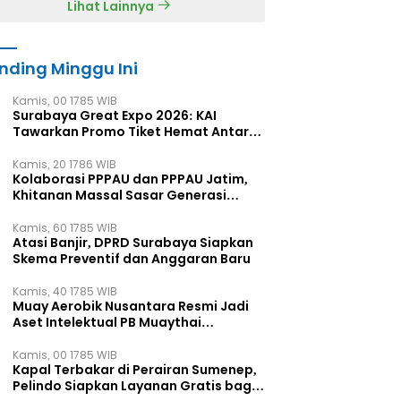
Lihat Lainnya
nding Minggu Ini
Kamis, 00 1785 WIB
Surabaya Great Expo 2026: KAI
Tawarkan Promo Tiket Hemat Antar
Kota
Kamis, 20 1786 WIB
Kolaborasi PPPAU dan PPPAU Jatim,
Khitanan Massal Sasar Generasi
Muda
Kamis, 60 1785 WIB
Atasi Banjir, DPRD Surabaya Siapkan
Skema Preventif dan Anggaran Baru
Kamis, 40 1785 WIB
Muay Aerobik Nusantara Resmi Jadi
Aset Intelektual PB Muaythai
Indonesia
Kamis, 00 1785 WIB
Kapal Terbakar di Perairan Sumenep,
Pelindo Siapkan Layanan Gratis bagi