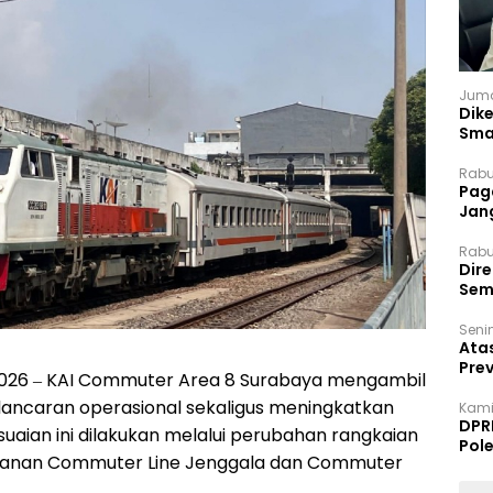
Juma
Dik
Sma
Rabu
Paga
Jan
Rabu
Dir
Sem
Senin
Ata
Pre
2026 – KAI Commuter Area 8 Surabaya mengambil
lancaran operasional sekaligus meningkatkan
Kami
DPR
aian ini dilakukan melalui perubahan rangkaian
Pol
layanan Commuter Line Jenggala dan Commuter