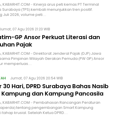
 KABARHIT.COM – Kinerja arus peti kemas PT Terminal
 Surabaya (TPS) kembali menunjukkan tren positif.
 Juli 2026, volume peti…
Jumat, 07 Agu 2026 21:23 WIB
tim-GP Ansor Perkuat Literasi dan
uhan Pajak
 KABARHIT.COM – Direktorat Jenderal Pajak (DJP) Jawa
rsama Pimpinan Wilayah Gerakan Pemuda (PW GP) Ansor
ur memperluas…
TAH
Jumat, 07 Agu 2026 20:54 WIB
r 30 Hari, DPRD Surabaya Bahas Nasib
 Kampung dan Kampung Pancasila
, KABARHIT.COM – Pembahasan Rancangan Peraturan
Raperda) tentang pengembangan Smart Kampung
tahap krusial. Setelah Ketua DPRD…