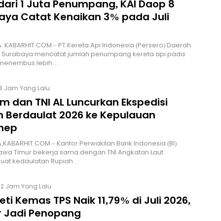
 dari 1 Juta Penumpang, KAI Daop 8
aya Catat Kenaikan 3% pada Juli
 KABARHIT.COM – PT Kereta Api Indonesia (Persero) Daerah
8 Surabaya mencatat jumlah penumpang kereta api pada
6 menembus lebih…
4 Jam Yang Lalu
im dan TNI AL Luncurkan Ekspedisi
h Berdaulat 2026 ke Kepulauan
nep
KABARHIT.COM – Kantor Perwakilan Bank Indonesia (BI)
Jawa Timur bekerja sama dengan TNI Angkatan Laut
at kedaulatan Rupiah…
12 Jam Yang Lalu
eti Kemas TPS Naik 11,79% di Juli 2026,
r Jadi Penopang