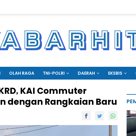
N
OLAH RAGA
TNI-POLRI
DAERAH
EKSBIS
KRD, KAI Commuter
n dengan Rangkaian Baru
PE