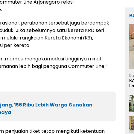
ommuter Line Arjonegoro relasi
.
B
rasional, perubahan tersebut juga berdampak
uduk. Jika sebelumnya satu kereta KRD seri
 melalui rangkaian Kereta Ekonomi (K3),
i per kereta.
kan mampu mengakomodasi tingginya minat
manan lebih bagi pengguna Commuter Line,”
Ka
K
L
ang, 156 Ribu Lebih Warga Gunakan
baya
em penjualan tiket tetap mengikuti ketentuan