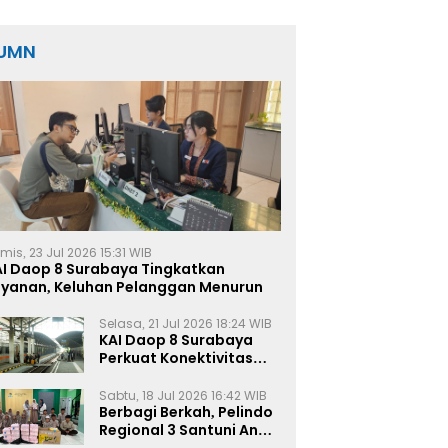
Korban
UMN
mis, 23 Jul 2026 15:31 WIB
AI Daop 8 Surabaya Tingkatkan
ayanan, Keluhan Pelanggan Menurun
Selasa, 21 Jul 2026 18:24 WIB
KAI Daop 8 Surabaya
Perkuat Konektivitas
Transportasi
Terintegrasi di Jawa
Sabtu, 18 Jul 2026 16:42 WIB
Timur
Berbagi Berkah, Pelindo
Regional 3 Santuni Anak
Yatim di Tanjung Perak