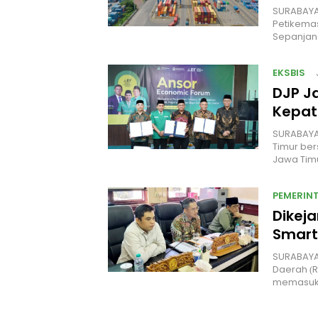
SURABAYA,
Petikemas
Sepanjang
EKSBIS
DJP Ja
Kepat
SURABAYA,
Timur be
Jawa Tim
PEMERIN
Dikeja
Smart
SURABAYA
Daerah (
memasuki 