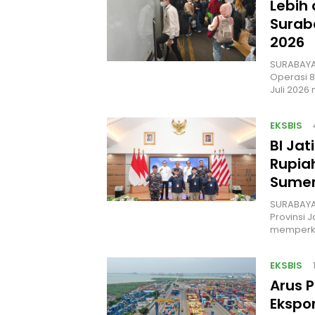
Lebih
Surab
2026
SURABAYA.
Operasi 
Juli 202
EKSBIS
BI Jat
Rupia
Sume
SURABAYA,
Provinsi 
memperku
EKSBIS
Arus P
Ekspo