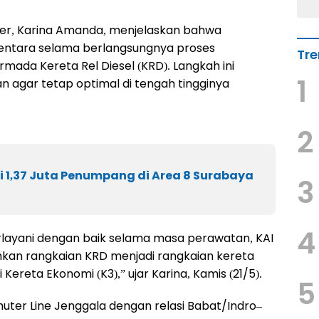
er, Karina Amanda, menjelaskan bahwa
mentara selama berlangsungnya proses
Tre
mada Kereta Rel Diesel (KRD). Langkah ini
1
an agar tetap optimal di tengah tingginya
2
 1,37 Juta Penumpang di Area 8 Surabaya
3
4
rlayani dengan baik selama masa perawatan, KAI
kan rangkaian KRD menjadi rangkaian kereta
Kereta Ekonomi (K3),” ujar Karina, Kamis (21/5).
5
uter Line Jenggala dengan relasi Babat/Indro–