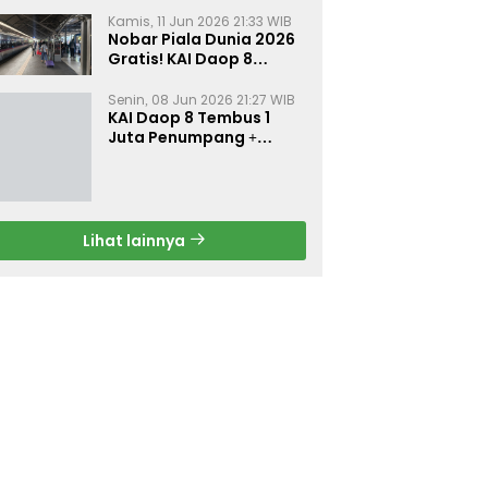
Kamis, 11 Jun 2026 21:33 WIB
Nobar Piala Dunia 2026
Gratis! KAI Daop 8
Surabaya Pasang Layar
Besar di 5 Stasiun Ini
Senin, 08 Jun 2026 21:27 WIB
KAI Daop 8 Tembus 1
Juta Penumpang +
Diskon 30% Liburan
Sekolah
Lihat lainnya