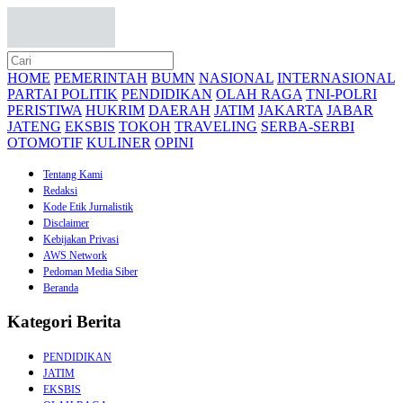
HOME
PEMERINTAH
BUMN
NASIONAL
INTERNASIONAL
PARTAI POLITIK
PENDIDIKAN
OLAH RAGA
TNI-POLRI
PERISTIWA
HUKRIM
DAERAH
JATIM
JAKARTA
JABAR
JATENG
EKSBIS
TOKOH
TRAVELING
SERBA-SERBI
OTOMOTIF
KULINER
OPINI
Tentang Kami
Redaksi
Kode Etik Jurnalistik
Disclaimer
Kebijakan Privasi
AWS Network
Pedoman Media Siber
Beranda
Kategori Berita
PENDIDIKAN
JATIM
EKSBIS