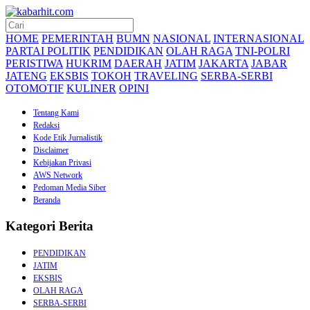
HOME
PEMERINTAH
BUMN
NASIONAL
INTERNASIONAL
PARTAI POLITIK
PENDIDIKAN
OLAH RAGA
TNI-POLRI
PERISTIWA
HUKRIM
DAERAH
JATIM
JAKARTA
JABAR
JATENG
EKSBIS
TOKOH
TRAVELING
SERBA-SERBI
OTOMOTIF
KULINER
OPINI
Tentang Kami
Redaksi
Kode Etik Jurnalistik
Disclaimer
Kebijakan Privasi
AWS Network
Pedoman Media Siber
Beranda
Kategori Berita
PENDIDIKAN
JATIM
EKSBIS
OLAH RAGA
SERBA-SERBI