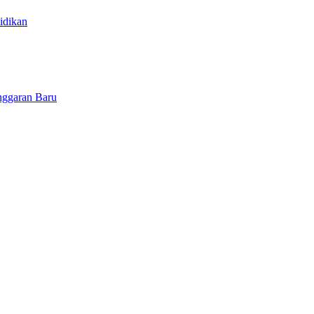
idikan
nggaran Baru