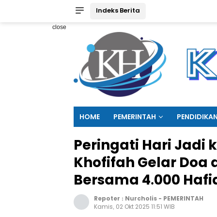
Indeks Berita
close
HOME
PEMERINTAH
PENDIDIKA
Peringati Hari Jadi
Khofifah Gelar Doa
Bersama 4.000 Hafi
Repoter :
Nurcholis
-
PEMERINTAH
Kamis, 02 Okt 2025 11:51 WIB