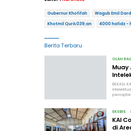
Gubernur Khofifah
Wagub Emil Dar
Khotmil Qur&039;an
4000 hafidz - 
Berita Terbaru
OLAH RA
Muay 
Intele
BEKASI, K
intelektu
penciptan
EKSBIS
KAI C
di Ar