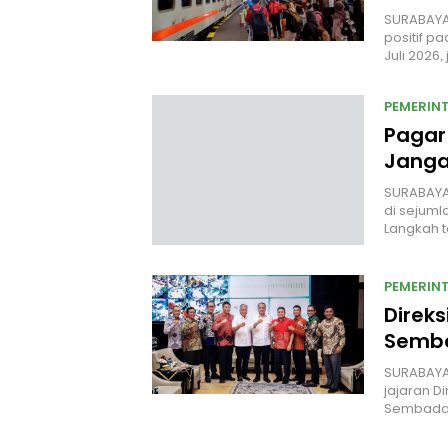
SURABAYA
positif p
Juli 2026
PEMERIN
Pagar 
Janga
SURABAYA
di sejuml
Langkah t
PEMERIN
Direk
Semba
SURABAYA
jajaran D
Sembada 