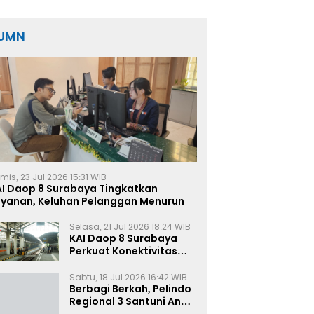
Nilai Capai Rp17,5 Miliar
UMN
mis, 23 Jul 2026 15:31 WIB
AI Daop 8 Surabaya Tingkatkan
ayanan, Keluhan Pelanggan Menurun
Selasa, 21 Jul 2026 18:24 WIB
KAI Daop 8 Surabaya
Perkuat Konektivitas
Transportasi
Terintegrasi di Jawa
Sabtu, 18 Jul 2026 16:42 WIB
Timur
Berbagi Berkah, Pelindo
Regional 3 Santuni Anak
Yatim di Tanjung Perak