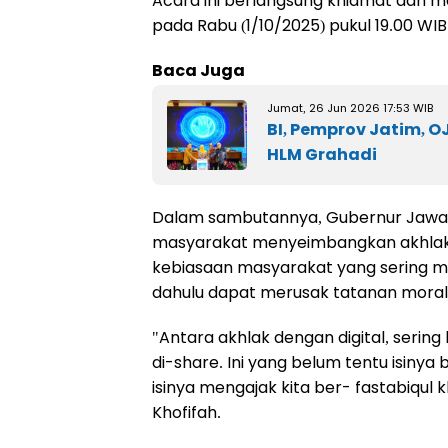
Acara ini berlangsung khidmat dan me
pada Rabu (1/10/2025) pukul 19.00 WIB
Baca Juga
Jumat, 26 Jun 2026 17:53 WIB
BI, Pemprov Jatim, OJ
HLM Grahadi
Dalam sambutannya, Gubernur Jawa 
masyarakat menyeimbangkan akhlak da
kebiasaan masyarakat yang sering 
dahulu dapat merusak tatanan moral
"Antara akhlak dengan digital, sering
di-share. Ini yang belum tentu isinya 
isinya mengajak kita ber- fastabiqul 
Khofifah.