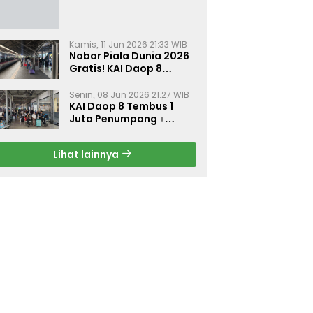
Kamis, 11 Jun 2026 21:33 WIB
Nobar Piala Dunia 2026
Gratis! KAI Daop 8
Surabaya Pasang Layar
Besar di 5 Stasiun Ini
Senin, 08 Jun 2026 21:27 WIB
KAI Daop 8 Tembus 1
Juta Penumpang +
Diskon 30% Liburan
Sekolah
Lihat lainnya