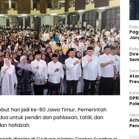
Rabu
Paga
Jan
Rabu
Dir
Sem
Senin
Ata
Pre
Kami
DPR
Pol
ut hari jadi ke-80 Jawa Timur, Pemerintah
Selas
oa untuk pendiri dan pahlawan, tahlil, dan
Ach
dan hafidzah.
Pen