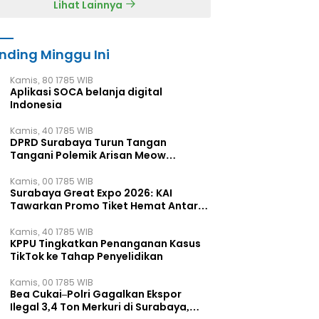
Lihat Lainnya
nding Minggu Ini
Kamis, 80 1785 WIB
Aplikasi SOCA belanja digital
Indonesia
Kamis, 40 1785 WIB
DPRD Surabaya Turun Tangan
Tangani Polemik Arisan Meow
Miliaran Rupiah
Kamis, 00 1785 WIB
Surabaya Great Expo 2026: KAI
Tawarkan Promo Tiket Hemat Antar
Kota
Kamis, 40 1785 WIB
KPPU Tingkatkan Penanganan Kasus
TikTok ke Tahap Penyelidikan
Kamis, 00 1785 WIB
Bea Cukai–Polri Gagalkan Ekspor
Ilegal 3,4 Ton Merkuri di Surabaya,