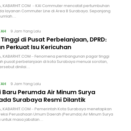
, KABARHIT.COM – KAI Commuter mencatat pertumbuhan
ada layanan Commuter Line di Area 8 Surabaya. Sepanjang
, jumlah…
TAH
9 Jam Yang Lalu
Tinggi di Pusat Perbelanjaan, DPRD:
n Perkuat Isu Kericuhan
, KABARHIT.COM – Fenomena pembangunan pagar tinggi
ah pusat perbelanjaan di kota Surabaya menuai sorotan,
ersebut dinilai…
TAH
9 Jam Yang Lalu
si Baru Perumda Air Minum Surya
da Surabaya Resmi Dilantik
, KABARHIT.COM – Pemerintah Kota Surabaya menetapkan
ireksi Perusahaan Umum Daerah (Perumda) Air Minum Surya
untuk masa jabatan…