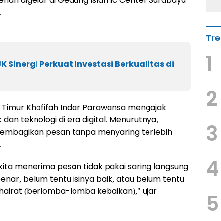
riah digelar di Gedung Islamic Center Surabaya
.
Tre
1
K Sinergi Perkuat Investasi Berkualitas di
2
Timur Khofifah Indar Parawansa mengajak
n teknologi di era digital. Menurutnya,
3
membagikan pesan tanpa menyaring terlebih
.
4
 kita menerima pesan tidak pakai saring langsung
benar, belum tentu isinya baik, atau belum tentu
khairat (berlomba-lomba kebaikan)," ujar
5