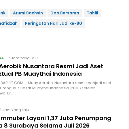
dak
Arumi Bachsin
Doa Bersama
Tahlil
hafidzah
Peringatan Hari Jadi ke-80
GA
7 Jam Yang Lalu
Aerobik Nusantara Resmi Jadi Aset
ktual PB Muaythai Indonesia
ABARHIT.COM – Muay Aerobik Nusantara resmi menjadi aset
al Pengurus Besar Muaythai Indonesia (PBMI) setelah
ya, Dr.…
8 Jam Yang Lalu
ommuter Layani 1,37 Juta Penumpang
ea 8 Surabaya Selama Juli 2026