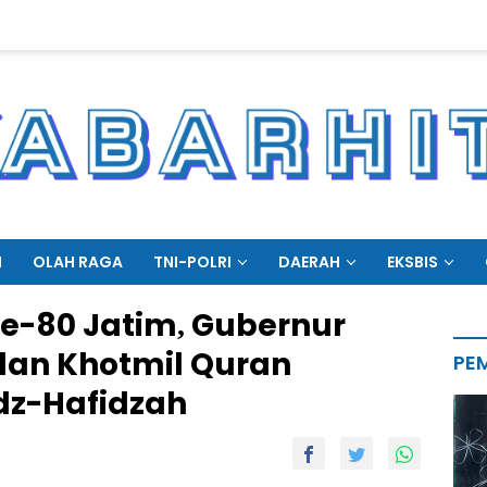
N
OLAH RAGA
TNI-POLRI
DAERAH
EKSBIS
 ke-80 Jatim, Gubernur
 dan Khotmil Quran
PE
dz-Hafidzah