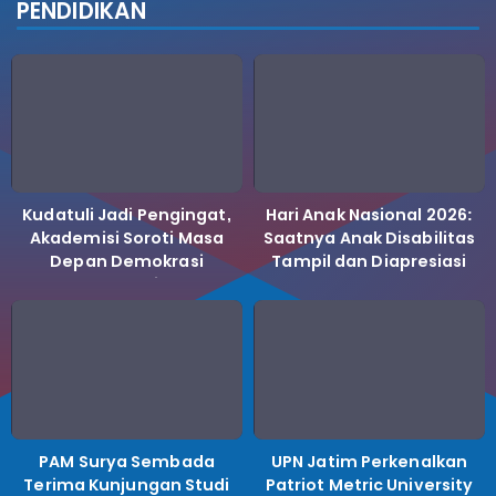
PENDIDIKAN
Kudatuli Jadi Pengingat,
Hari Anak Nasional 2026:
Akademisi Soroti Masa
Saatnya Anak Disabilitas
Depan Demokrasi
Tampil dan Diapresiasi
Indonesia
PAM Surya Sembada
UPN Jatim Perkenalkan
Terima Kunjungan Studi
Patriot Metric University