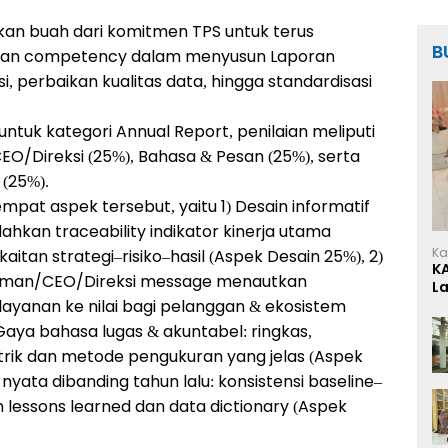
akan buah dari komitmen TPS untuk terus
B
 dan competency dalam menyusun Laporan
, perbaikan kualitas data, hingga standardisasi
untuk kategori Annual Report, penilaian meliputi
O/Direksi (25%), Bahasa & Pesan (25%), serta
(25%).
at aspek tersebut, yaitu 1) Desain informatif
ahkan traceability indikator kinerja utama
Ka
kaitan strategi–risiko–hasil (Aspek Desain 25%), 2)
K
airman/CEO/Direksi message menautkan
L
f layanan ke nilai bagi pelanggan & ekosistem
Gaya bahasa lugas & akuntabel: ringkas,
rik dan metode pengukuran yang jelas (Aspek
yata dibanding tahun lalu: konsistensi baseline–
 lessons learned dan data dictionary (Aspek