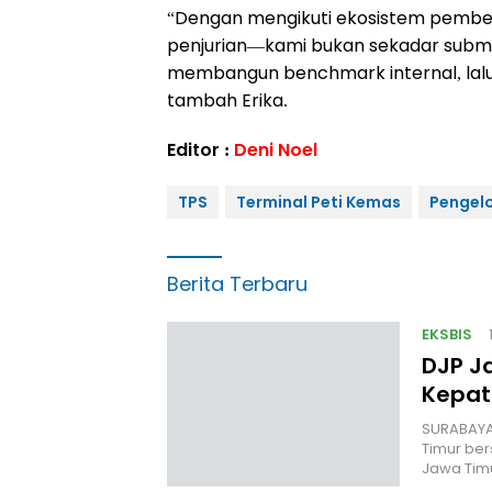
“Dengan mengikuti ekosistem pembel
penjurian—kami bukan sekadar submi
membangun benchmark internal, lalu
tambah Erika.
Editor :
Deni Noel
TPS
Terminal Peti Kemas
Pengel
Berita Terbaru
EKSBIS
DJP Ja
Kepat
SURABAYA,
Timur be
Jawa Tim