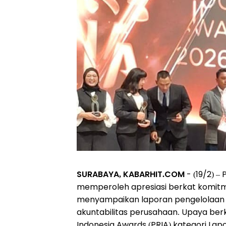
SURABAYA, KABARHIT.COM
- (19/2) –
memperoleh apresiasi berkat komit
menyampaikan laporan pengelolaan p
akuntabilitas perusahaan. Upaya be
Indonesia Awards (PRIA) kategori La