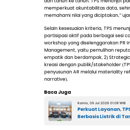
dari tahun ke tahun. TPS menonjol pad
memperkuat akuntabilitas data, s
memahami nilai yang diciptakan,” uja
Selain kesesuaian kriteria, TPS menu
partisipasi aktif pada berbagai sesi
workshop yang diselenggarakan PR I
Management, yaitu pemulihan reputas
empatik dan berdampak, 2) Strategic
kreasi dengan publik/stakeholder (T
penyusunan AR melalui materiality r
narrative).
Baca Juga
Kamis, 09 Jul 2026 01:08 WIB
Perkuat Layanan, TP
Berbasis Listrik di T