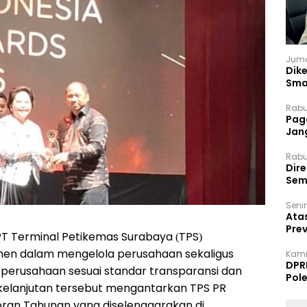
Juma
Dik
Sma
Rabu
Paga
Jan
Rabu
Dir
Sem
Senin
Ata
Pre
 PT Terminal Petikemas Surabaya (TPS)
men dalam mengelola perusahaan sekaligus
Kami
DPR
erusahaan sesuai standar transparansi dan
Pol
rkelanjutan tersebut mengantarkan TPS PR
poran Tahunan yang diselenggarakan di