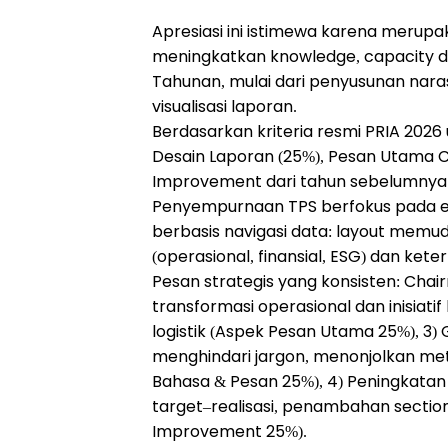
Apresiasi ini istimewa karena merup
meningkatkan knowledge, capacity
Tahunan, mulai dari penyusunan narasi
visualisasi laporan.
Berdasarkan kriteria resmi PRIA 2026 
Desain Laporan (25%), Pesan Utama CE
Improvement dari tahun sebelumnya 
Penyempurnaan TPS berfokus pada emp
berbasis navigasi data: layout memud
(operasional, finansial, ESG) dan keter
Pesan strategis yang konsisten: Ch
transformasi operasional dan inisiati
logistik (Aspek Pesan Utama 25%), 3) 
menghindari jargon, menonjolkan met
Bahasa & Pesan 25%), 4) Peningkatan n
target–realisasi, penambahan section
Improvement 25%).