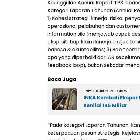
Keunggulan Annual Report TPS diband
Kategori Laporan Tahunan (Annual Rep
1) Kohesi strategi–kinerja–risiko: pen
operasional pelabuhan dan customer 
information silo (menjawab aspek de
eksplisit: tiap klaim kinerja dirujuk
bahasa & akuntabilitas) 3) Bab “perb
apa yang diperbaiki dari AR sebelumny
feedback loop), bukan sekadar men
Baca Juga
Sabtu, 11 Jul 2026 11:49 WIB
INKA Kembali Ekspor 
Senilai 145 Miliar
“Pada kategori Laporan Tahunan, kami
keterpaduan pesan strategis, kejela