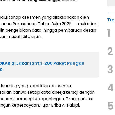
melalui tahap asesmen yang dilaksanakan oleh
Tre
unan Perusahaan Tahun Buku 2025 — mulai dari
1
iplin pengelolaan data, hingga pembaruan desain
 dan mudah ditelusuri.
2
OKAR di Lakarsantri: 200 Paket Pangan
3
00
4
 learning yang kami lakukan secara
ikan bahwa setiap data kinerja tersaji dengan
dipahami pemangku kepentingan. Transparansi
5
un kepercayaan,” ujar Erika A. Palupi,