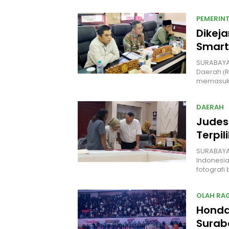
PEMERIN
Dikeja
Smart
SURABAYA
Daerah (
memasuki 
DAERAH
Judes
Terpil
SURABAYA
Indonesia
fotografi
OLAH RA
Honda
Surab