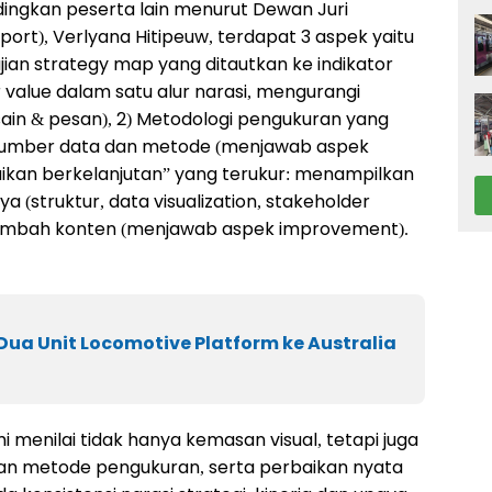
ingkan peserta lain menurut Dewan Juri
ort), Verlyana Hitipeuw, terdapat 3 aspek yaitu
yajian strategy map yang ditautkan ke indikator
value dalam satu alur narasi, mengurangi
sain & pesan), 2) Metodologi pengukuran yang
 ke sumber data dan metode (menjawab aspek
aikan berkelanjutan” yang terukur: menampilkan
a (struktur, data visualization, stakeholder
ambah konten (menjawab aspek improvement).
Dua Unit Locomotive Platform ke Australia
 menilai tidak hanya kemasan visual, tetapi juga
san metode pengukuran, serta perbaikan nyata