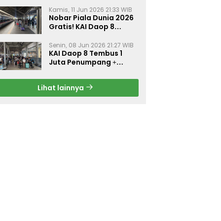
Kamis, 11 Jun 2026 21:33 WIB
Nobar Piala Dunia 2026
Gratis! KAI Daop 8
Surabaya Pasang Layar
Besar di 5 Stasiun Ini
Senin, 08 Jun 2026 21:27 WIB
KAI Daop 8 Tembus 1
Juta Penumpang +
Diskon 30% Liburan
Sekolah
Lihat lainnya