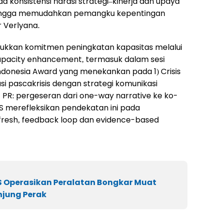
a konsistensi narasi strategi–kinerja dan upaya
ehingga memudahkan pemangku kepentingan
r Verlyana.
njukkan komitmen peningkatan kapasitas melalui
 capacity enhancement, termasuk dalam sesi
ndonesia Award yang menekankan pada 1) Crisis
i pascakrisis dengan strategi komunikasi
 PR: pergeseran dari one-way narrative ke ko-
PS merefleksikan pendekatan ini pada
efresh, feedback loop dan evidence-based
S Operasikan Peralatan Bongkar Muat
anjung Perak