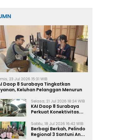
UMN
mis, 23 Jul 2026 15:31 WIB
AI Daop 8 Surabaya Tingkatkan
ayanan, Keluhan Pelanggan Menurun
Selasa, 21 Jul 2026 18:24 WIB
KAI Daop 8 Surabaya
Perkuat Konektivitas
Transportasi
Terintegrasi di Jawa
Sabtu, 18 Jul 2026 16:42 WIB
Timur
Berbagi Berkah, Pelindo
Regional 3 Santuni Anak
Yatim di Tanjung Perak