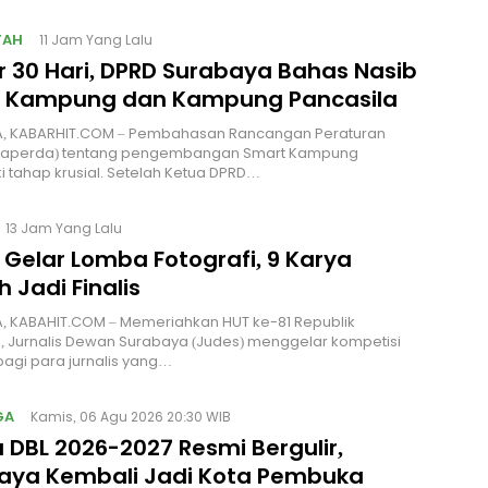
TAH
11 Jam Yang Lalu
r 30 Hari, DPRD Surabaya Bahas Nasib
 Kampung dan Kampung Pancasila
, KABARHIT.COM – Pembahasan Rancangan Peraturan
Raperda) tentang pengembangan Smart Kampung
tahap krusial. Setelah Ketua DPRD…
13 Jam Yang Lalu
 Gelar Lomba Fotografi, 9 Karya
ih Jadi Finalis
, KABAHIT.COM – Memeriahkan HUT ke-81 Republik
, Jurnalis Dewan Surabaya (Judes) menggelar kompetisi
 bagi para jurnalis yang…
GA
Kamis, 06 Agu 2026 20:30 WIB
 DBL 2026-2027 Resmi Bergulir,
aya Kembali Jadi Kota Pembuka