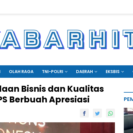
N
OLAH RAGA
TNI-POLRI
DAERAH
EKSBIS
laan Bisnis dan Kualitas
S Berbuah Apresiasi
PE