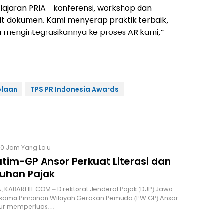
ajaran PRIA—konferensi, workshop dan
t dokumen. Kami menyerap praktik terbaik,
 mengintegrasikannya ke proses AR kami,”
olaan
TPS PR Indonesia Awards
10 Jam Yang Lalu
tim-GP Ansor Perkuat Literasi dan
uhan Pajak
 KABARHIT.COM – Direktorat Jenderal Pajak (DJP) Jawa
rsama Pimpinan Wilayah Gerakan Pemuda (PW GP) Ansor
ur memperluas…