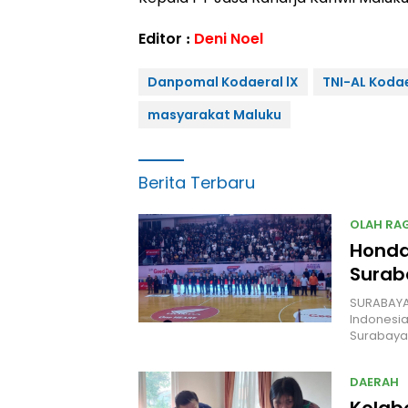
Editor :
Deni Noel
Danpomal Kodaeral lX
TNI-AL Kodae
masyarakat Maluku
Berita Terbaru
OLAH RA
Honda
Surab
SURABAYA.
Indonesia
Surabaya
DAERAH
Kolab