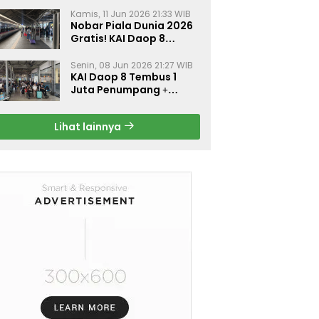
Kamis, 11 Jun 2026 21:33 WIB
Nobar Piala Dunia 2026
Gratis! KAI Daop 8
Surabaya Pasang Layar
Besar di 5 Stasiun Ini
Senin, 08 Jun 2026 21:27 WIB
KAI Daop 8 Tembus 1
Juta Penumpang +
Diskon 30% Liburan
Sekolah
Lihat lainnya