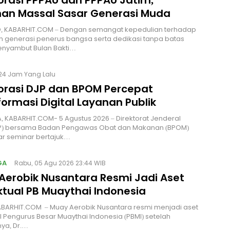
nan Massal Sasar Generasi Muda
, KABARHIT.COM – Dengan semangat kepedulian terhadap
 generasi penerus bangsa serta dedikasi tanpa batas
nyambut Bulan Bakti…
24 Jam Yang Lalu
orasi DJP dan BPOM Percepat
ormasi Digital Layanan Publik
 KABARHIT.COM- 5 Agustus 2026 – Direktorat Jenderal
JP) bersama Badan Pengawas Obat dan Makanan (BPOM)
r seminar bertajuk…
GA
Rabu, 05 Agu 2026 23:44 WIB
Aerobik Nusantara Resmi Jadi Aset
ktual PB Muaythai Indonesia
ABARHIT.COM – Muay Aerobik Nusantara resmi menjadi aset
al Pengurus Besar Muaythai Indonesia (PBMI) setelah
ya, Dr.…