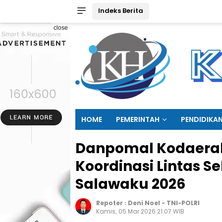
Indeks Berita
close
HOME
PEMERINTAH
PENDIDIKA
Danpomal Kodaeral 
Koordinasi Lintas S
Salawaku 2026
Repoter :
Deni Noel
-
TNI-POLRI
Kamis, 05 Mar 2026 21:07 WIB