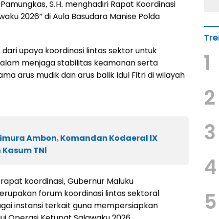
i Pamungkas, S.H. menghadiri Rapat Koordinasi
awaku 2026” di Aula Basudara Manise Polda
Tre
ari upaya koordinasi lintas sektor untuk
1
dalam menjaga stabilitas keamanan serta
a arus mudik dan arus balik Idul Fitri di wilayah
2
3
timura Ambon, Komandan Kodaeral lX
 Kasum TNl
4
rapat koordinasi, Gubernur Maluku
upakan forum koordinasi lintas sektoral
5
agai instansi terkait guna mempersiapkan
lui Operasi Ketupat Salawaku 2026.