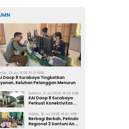
UMN
mis, 23 Jul 2026 15:31 WIB
AI Daop 8 Surabaya Tingkatkan
ayanan, Keluhan Pelanggan Menurun
Selasa, 21 Jul 2026 18:24 WIB
KAI Daop 8 Surabaya
Perkuat Konektivitas
Transportasi
Terintegrasi di Jawa
Sabtu, 18 Jul 2026 16:42 WIB
Timur
Berbagi Berkah, Pelindo
Regional 3 Santuni Anak
Yatim di Tanjung Perak