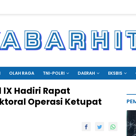
N
OLAH RAGA
TNI-POLRI
DAERAH
EKSBIS
lX Hadiri Rapat
ektoral Operasi Ketupat
PE