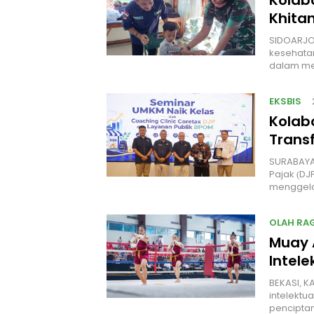
Khita
SIDOARJO
kesehatan
dalam me
EKSBIS
Kolab
Transf
SURABAYA,
Pajak (D
menggela
OLAH RA
Muay 
Intele
BEKASI, K
intelektu
penciptan