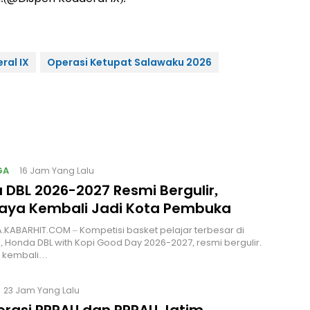
ral IX
Operasi Ketupat Salawaku 2026
GA
16 Jam Yang Lalu
 DBL 2026-2027 Resmi Bergulir,
aya Kembali Jadi Kota Pembuka
KABARHIT.COM – Kompetisi basket pelajar terbesar di
, Honda DBL with Kopi Good Day 2026-2027, resmi bergulir.
 kembali…
23 Jam Yang Lalu
orasi PPPAU dan PPPAU Jatim,