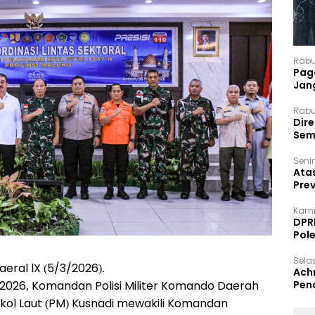
Rabu
Paga
Jan
Rabu
Dir
Sem
Senin
Ata
Pre
Kami
DPR
Pol
Selas
aeral lX (5/3/2026).
Ach
 / 2026, Komandan Polisi Militer Komando Daerah
Pen
etkol Laut (PM) Kusnadi mewakili Komandan