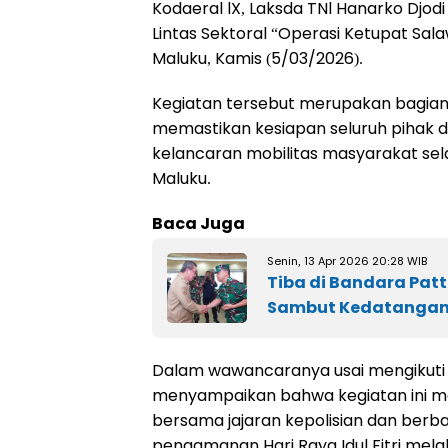
Kodaeral lX, Laksda TNl Hanarko Djod
Lintas Sektoral “Operasi Ketupat Sal
Maluku, Kamis (5/03/2026).
Kegiatan tersebut merupakan bagian d
memastikan kesiapan seluruh pihak 
kelancaran mobilitas masyarakat selam
Maluku.
Baca Juga
Senin, 13 Apr 2026 20:28 WIB
Tiba di Bandara Pat
Sambut Kedatangan
Dalam wawancaranya usai mengikuti 
menyampaikan bahwa kegiatan ini mer
bersama jajaran kepolisian dan berb
pengamanan Hari Raya Idul Fitri mela