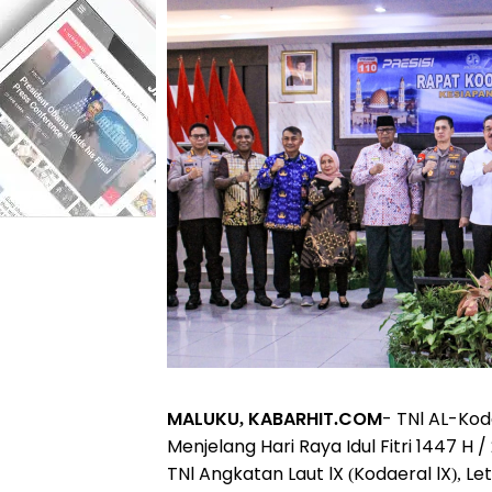
MALUKU, KABARHIT.COM
- TNl AL-Kod
Menjelang Hari Raya Idul Fitri 1447 H
TNl Angkatan Laut lX (Kodaeral lX), L