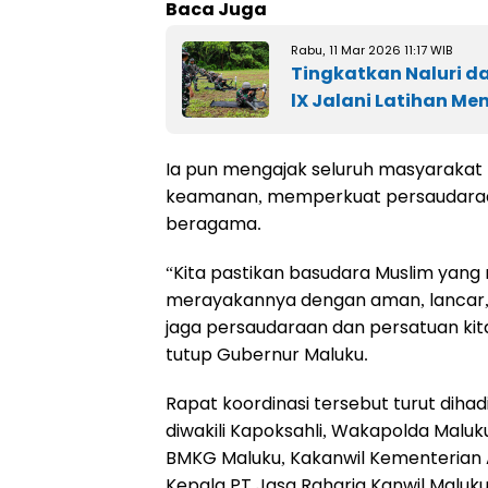
Baca Juga
Rabu, 11 Mar 2026 11:17 WIB
Tingkatkan Naluri d
lX Jalani Latihan M
Ia pun mengajak seluruh masyarakat
keamanan, memperkuat persaudaraan,
beragama.
“Kita pastikan basudara Muslim yang 
merayakannya dengan aman, lancar, da
jaga persaudaraan dan persatuan kit
tutup Gubernur Maluku.
Rapat koordinasi tersebut turut dih
diwakili Kapoksahli, Wakapolda Maluku
BMKG Maluku, Kakanwil Kementerian A
Kepala PT Jasa Raharja Kanwil Maluku