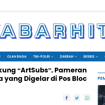
N
OLAH RAGA
TNI-POLRI
DAERAH
EKSBIS
kung “ArtSubs”, Pameran
a yang Digelar di Pos Bloc
PE