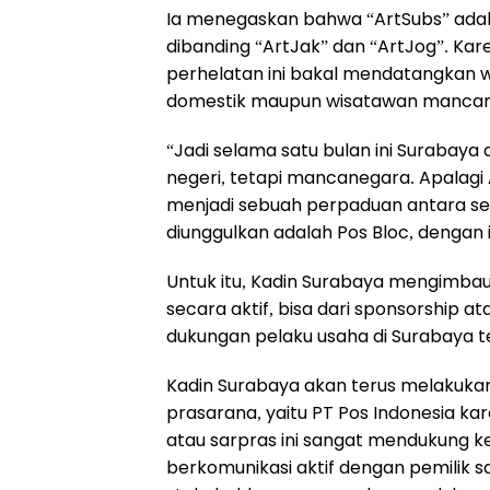
Ia menegaskan bahwa “ArtSubs” adala
dibanding “ArtJak” dan “ArtJog”. Kare
perhelatan ini bakal mendatangkan 
domestik maupun wisatawan mancan
“Jadi selama satu bulan ini Surabay
negeri, tetapi mancanegara. Apalagi 
menjadi sebuah perpaduan antara sen
diunggulkan adalah Pos Bloc, dengan i
Untuk itu, Kadin Surabaya mengimbau
secara aktif, bisa dari sponsorship a
dukungan pelaku usaha di Surabaya te
Kadin Surabaya akan terus melakukan
prasarana, yaitu PT Pos Indonesia k
atau sarpras ini sangat mendukung k
berkomunikasi aktif dengan pemilik 