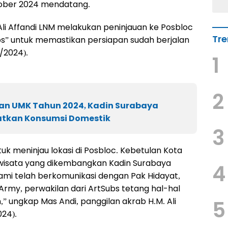
tober 2024 mendatang.
 Ali Affandi LNM melakukan peninjauan ke Posbloc
Tre
s” untuk memastikan persiapan sudah berjalan
/2024).
1
2
an UMK Tahun 2024, Kadin Surabaya
atkan Konsumsi Domestik
3
uk meninjau lokasi di Posbloc. Kebetulan Kota
i wisata yang dikembangkan Kadin Surabaya
4
mi telah berkomunikasi dengan Pak Hidayat,
rmy, perwakilan dari ArtSubs tetang hal-hal
,” ungkap Mas Andi, panggilan akrab H.M. Ali
5
024).