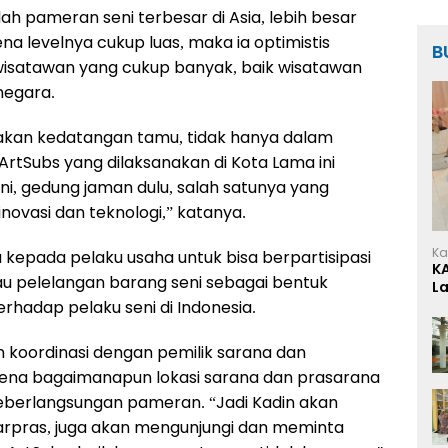
h pameran seni terbesar di Asia, lebih besar
na levelnya cukup luas, maka ia optimistis
B
wisatawan yang cukup banyak, baik wisatawan
egara.
a akan kedatangan tamu, tidak hanya dalam
ArtSubs yang dilaksanakan di Kota Lama ini
i, gedung jaman dulu, salah satunya yang
novasi dan teknologi,” katanya.
Ka
 kepada pelaku usaha untuk bisa berpartisipasi
K
tau pelelangan barang seni sebagai bentuk
L
rhadap pelaku seni di Indonesia.
 koordinasi dengan pemilik sarana dan
arena bagaimanapun lokasi sarana dan prasarana
eberlangsungan pameran. “Jadi Kadin akan
sarpras, juga akan mengunjungi dan meminta