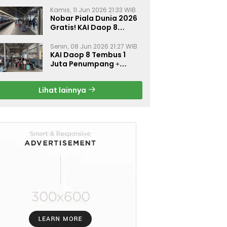
Kamis, 11 Jun 2026 21:33 WIB
Nobar Piala Dunia 2026
Gratis! KAI Daop 8
Surabaya Pasang Layar
Besar di 5 Stasiun Ini
Senin, 08 Jun 2026 21:27 WIB
KAI Daop 8 Tembus 1
Juta Penumpang +
Diskon 30% Liburan
Sekolah
Lihat lainnya