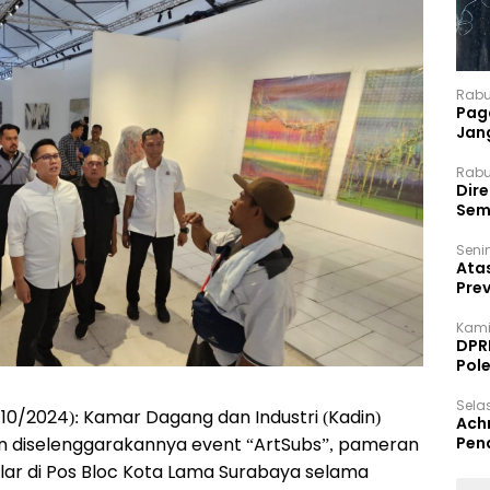
Rabu
Paga
Jan
Rabu
Dir
Sem
Senin
Ata
Pre
Kami
DPR
Pol
Selas
10/2024): Kamar Dagang dan Industri (Kadin)
Ach
 diselenggarakannya event “ArtSubs”, pameran
Pen
elar di Pos Bloc Kota Lama Surabaya selama