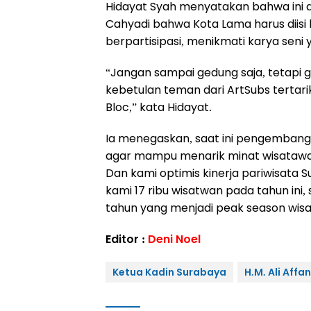
Hidayat Syah menyatakan bahwa ini a
Cahyadi bahwa Kota Lama harus diisi 
berpartisipasi, menikmati karya sen
“Jangan sampai gedung saja, tetapi g
kebetulan teman dari ArtSubs tertar
Bloc,” kata Hidayat.
Ia menegaskan, saat ini pengembang
agar mampu menarik minat wisatawan.
Dan kami optimis kinerja pariwisata Su
kami 17 ribu wisatwan pada tahun ini,
tahun yang menjadi peak season wisa
Editor :
Deni Noel
Ketua Kadin Surabaya
H.M. Ali Affa