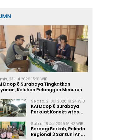
Terbesar
UMN
mis, 23 Jul 2026 15:31 WIB
AI Daop 8 Surabaya Tingkatkan
ayanan, Keluhan Pelanggan Menurun
Selasa, 21 Jul 2026 18:24 WIB
KAI Daop 8 Surabaya
Perkuat Konektivitas
Transportasi
Terintegrasi di Jawa
Sabtu, 18 Jul 2026 16:42 WIB
Timur
Berbagi Berkah, Pelindo
Regional 3 Santuni Anak
Yatim di Tanjung Perak