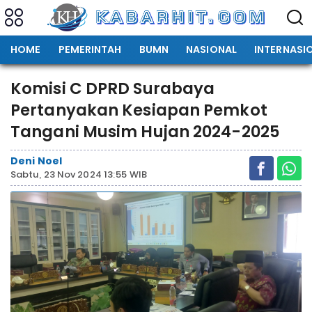
HOME
PEMERINTAH
BUMN
NASIONAL
INTERNASI
Komisi C DPRD Surabaya
Pertanyakan Kesiapan Pemkot
Tangani Musim Hujan 2024-2025
Deni Noel
Sabtu, 23 Nov 2024 13:55 WIB