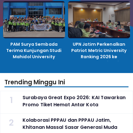
PAM Surya Sembada
UPN Jatim Perkenalkan
Terima Kunjungan Studi
Patriot Metric University
Mahidol University
Ranking 2026 ke
Perguruan Tinggi
Indonesia
Trending Minggu Ini
1
Surabaya Great Expo 2026: KAI Tawarkan
Promo Tiket Hemat Antar Kota
2
Kolaborasi PPPAU dan PPPAU Jatim,
Khitanan Massal Sasar Generasi Muda