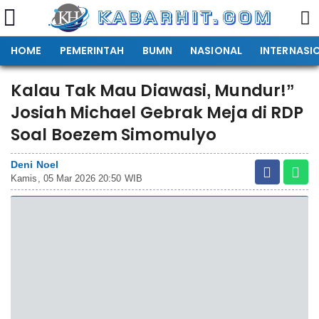
HOME
PEMERINTAH
BUMN
NASIONAL
INTERNASI
Kalau Tak Mau Diawasi, Mundur!”
Josiah Michael Gebrak Meja di RDP
Soal Boezem Simomulyo
Deni Noel
Kamis, 05 Mar 2026 20:50 WIB