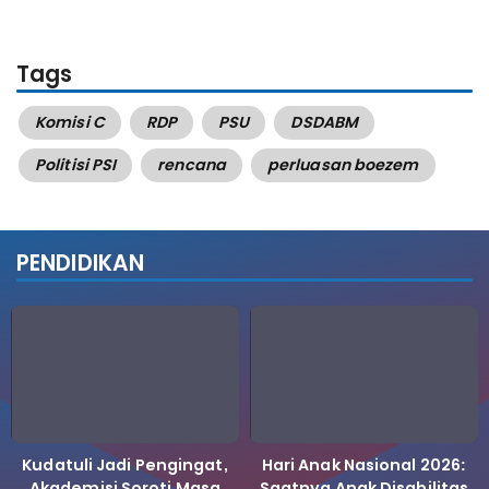
Tags
Komisi C
RDP
PSU
DSDABM
Politisi PSI
rencana
perluasan boezem
PENDIDIKAN
Kudatuli Jadi Pengingat,
Hari Anak Nasional 2026:
Akademisi Soroti Masa
Saatnya Anak Disabilitas