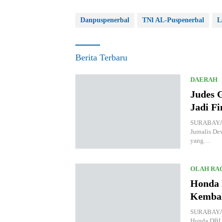
Danpuspenerbal
TNl AL-Puspenerbal
L
Berita Terbaru
DAERAH
Judes G
Jadi Fi
SURABAYA,
Jurnalis De
yang…
OLAH RA
Honda 
Kembal
SURABAYA.K
Honda DBL 