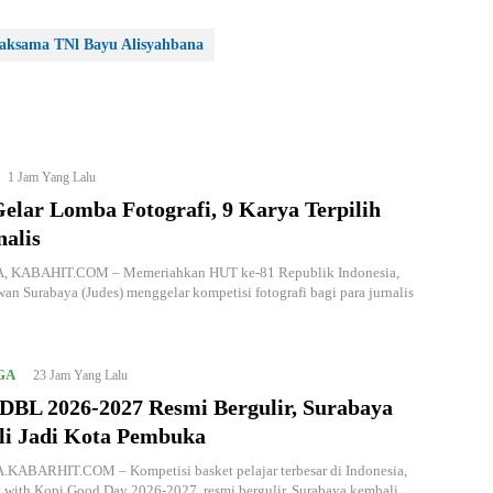
aksama TNl Bayu Alisyahbana
1 Jam Yang Lalu
elar Lomba Fotografi, 9 Karya Terpilih
nalis
 KABAHIT.COM – Memeriahkan HUT ke-81 Republik Indonesia,
wan Surabaya (Judes) menggelar kompetisi fotografi bagi para jurnalis
GA
23 Jam Yang Lalu
DBL 2026-2027 Resmi Bergulir, Surabaya
i Jadi Kota Pembuka
ABARHIT.COM – Kompetisi basket pelajar terbesar di Indonesia,
with Kopi Good Day 2026-2027, resmi bergulir. Surabaya kembali…