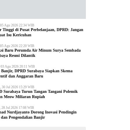
 05 Agu 2026 22:34 WIB
r Tinggi di Pusat Perbelanjaan, DPRD: Jangan
uat Isu Kericuhan
 05 Agu 2026 22:20 WIB
ksi Baru Perumda Air Minum Surya Sembada
baya Resmi Dilantik
, 03 Agu 2026 20:11 WIB
i Banjir, DPRD Surabaya Siapkan Skema
entif dan Anggaran Baru
, 30 Jul 2026 15:29 WIB
 Surabaya Turun Tangan Tangani Polemik
an Meow Miliaran Rupiah
, 28 Jul 2026 17:08 WIB
ad Nurdjayanto Dorong Inovasi Pendingin
 dan Pengendalian Banjir