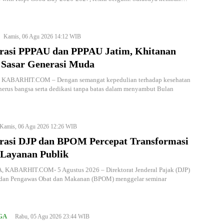
Kamis, 06 Agu 2026 14:12 WIB
rasi PPPAU dan PPPAU Jatim, Khitanan
 Sasar Generasi Muda
KABARHIT.COM – Dengan semangat kepedulian terhadap kesehatan
nerus bangsa serta dedikasi tanpa batas dalam menyambut Bulan
Kamis, 06 Agu 2026 12:26 WIB
rasi DJP dan BPOM Percepat Transformasi
 Layanan Publik
KABARHIT.COM- 5 Agustus 2026 – Direktorat Jenderal Pajak (DJP)
dan Pengawas Obat dan Makanan (BPOM) menggelar seminar
GA
Rabu, 05 Agu 2026 23:44 WIB