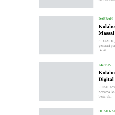
DAERAH
Kolabo
Massal
SIDOARJO, 
generasi pe
Bakti…
EKSBIS
Kolabo
Digital
SURABAYA, 
bersama Ba
bertajuk…
OLAH RA