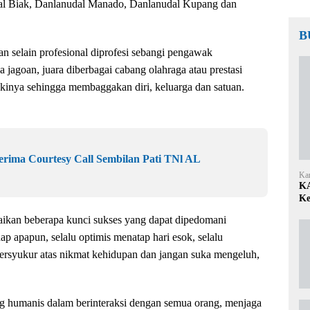
l Biak, Danlanudal Manado, Danlanudal Kupang dan
B
n selain profesional diprofesi sebangi pengawak
 jagoan, juara diberbagai cabang olahraga atau prestasi
likinya sehingga membaggakan diri, keluarga dan satuan.
rima Courtesy Call Sembilan Pati TNl AL
Ka
KA
Ke
ikan beberapa kunci sukses yang dapat dipedomani
adap apapun, selalu optimis menatap hari esok, selalu
ersyukur atas nikmat kehidupan dan jangan suka mengeluh,
ang humanis dalam berinteraksi dengan semua orang, menjaga