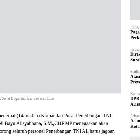
Rabu,
Paga
Perk
Rabu,
Dire
Sura
Senin
Atas
Prev
Kamis
DPRD
, Sehat Bugar dan Berwawasan Luas
Aris
bal (14/5/2025).Komandan Pusat Penerbangan TNl
Selasa
Achm
TNl Bayu Alisyahbana, S.M.,CHRMP menegaskan akan
Kota
rong seluruh personel Penerbangan TNl AL harus jagoan
.