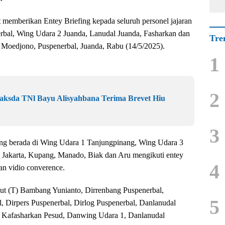
 memberikan Entey Briefing kepada seluruh personel jajaran
bal, Wing Udara 2 Juanda, Lanudal Juanda, Fasharkan dan
Tre
. Moedjono, Puspenerbal, Juanda, Rabu (14/5/2025).
1
2
ksda TNl Bayu Alisyahbana Terima Brevet Hiu
3
 yang berada di Wing Udara 1 Tanjungpinang, Wing Udara 3
 Jakarta, Kupang, Manado, Biak dan Aru mengikuti entey
4
an vidio converence.
ut (T) Bambang Yunianto, Dirrenbang Puspenerbal,
5
, Dirpers Puspenerbal, Dirlog Puspenerbal, Danlanudal
, Kafasharkan Pesud, Danwing Udara 1, Danlanudal