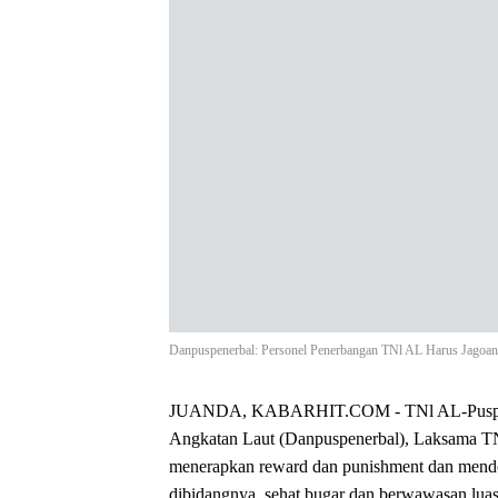
Danpuspenerbal: Personel Penerbangan TNl AL Harus Jagoan
JUANDA, KABARHIT.COM - TNl AL-Puspener
Angkatan Laut (Danpuspenerbal), Laksama 
menerapkan reward dan punishment dan mendo
dibidangnya, sehat bugar dan berwawasan luas