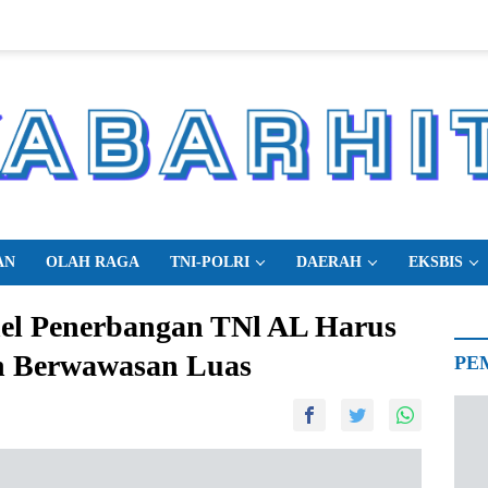
AN
OLAH RAGA
TNI-POLRI
DAERAH
EKSBIS
nel Penerbangan TNl AL Harus
an Berwawasan Luas
PE