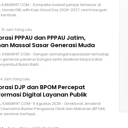
KABARHIT.COM – Kompetisi basket pelajar terbesar di
, Honda DBL with Kopi Good Day 2026-2027, resmi bergulir.
 kembali…
13 Jam Yang Lalu
orasi PPPAU dan PPPAU Jatim,
nan Massal Sasar Generasi Muda
, KABARHIT.COM – Dengan semangat kepedulian terhadap
 generasi penerus bangsa serta dedikasi tanpa batas
nyambut Bulan Bakti…
14 Jam Yang Lalu
orasi DJP dan BPOM Percepat
ormasi Digital Layanan Publik
 KABARHIT.COM- 5 Agustus 2026 – Direktorat Jenderal
JP) bersama Badan Pengawas Obat dan Makanan (BPOM)
r seminar bertajuk…