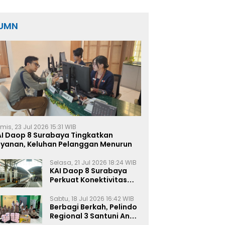
Terbesar
UMN
mis, 23 Jul 2026 15:31 WIB
AI Daop 8 Surabaya Tingkatkan
ayanan, Keluhan Pelanggan Menurun
Selasa, 21 Jul 2026 18:24 WIB
KAI Daop 8 Surabaya
Perkuat Konektivitas
Transportasi
Terintegrasi di Jawa
Sabtu, 18 Jul 2026 16:42 WIB
Timur
Berbagi Berkah, Pelindo
Regional 3 Santuni Anak
Yatim di Tanjung Perak