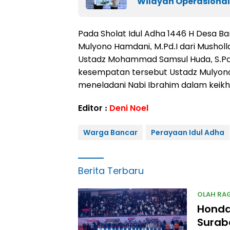
Wilayah Operasiona
Pada Sholat Idul Adha 1446 H Desa Ba
Mulyono Hamdani, M.Pd.I dari Mushol
Ustadz Mohammad Samsul Huda, S.Pd.
kesempatan tersebut Ustadz Mulyono
meneladani Nabi Ibrahim dalam keikh
Editor :
Deni Noel
Warga Bancar
Perayaan Idul Adha
Berita Terbaru
OLAH RA
Honda
Surab