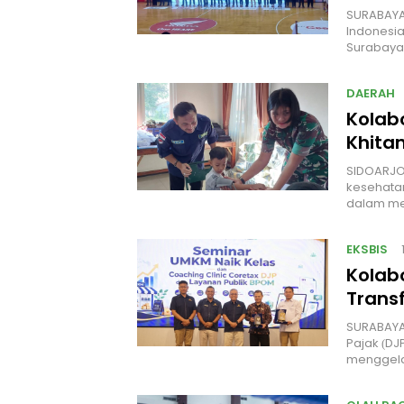
SURABAYA.
Indonesia
Surabaya
DAERAH
Kolab
Khita
SIDOARJO
kesehatan
dalam me
EKSBIS
Kolab
Transf
SURABAYA,
Pajak (D
menggela