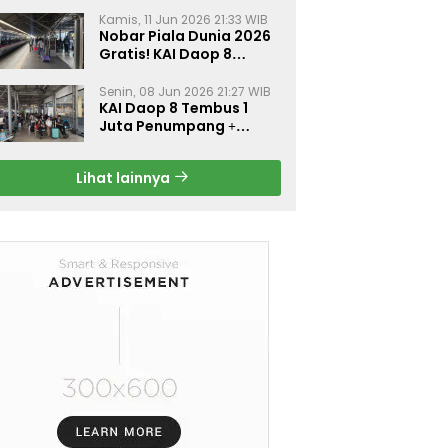
Kamis, 11 Jun 2026 21:33 WIB
Nobar Piala Dunia 2026
Gratis! KAI Daop 8
Surabaya Pasang Layar
Besar di 5 Stasiun Ini
Senin, 08 Jun 2026 21:27 WIB
KAI Daop 8 Tembus 1
Juta Penumpang +
Diskon 30% Liburan
Sekolah
Lihat lainnya