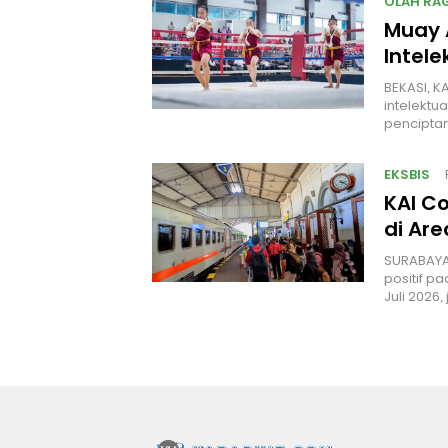
OLAH RA
Muay 
Intele
BEKASI, K
intelektu
penciptan
EKSBIS
KAI C
di Ar
SURABAYA
positif p
Juli 2026