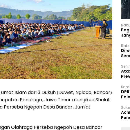
Rabu
Paga
Jan
Rabu
Dir
Sem
Senin
Ata
Pre
Kami
DPR
 umat Islam dari 3 Dukuh (Duwet, Nglodo, Bancar)
Pol
upaten Ponorogo, Jawa Timur mengikuti Sholat
ga Perseba Ngepoh Desa Bancar, Jum'at
Selas
Ach
Pen
pangan Olahraga Perseba Ngepoh Desa Bancar