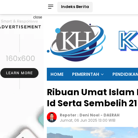
Indeks Berita
close
HOME
PEMERINTAH
PENDIDIKA
Ribuan Umat Islam D
Id Serta Sembelih 2
Repoter :
Deni Noel
-
DAERAH
Jumat, 06 Jun 2025 13:00 WIB