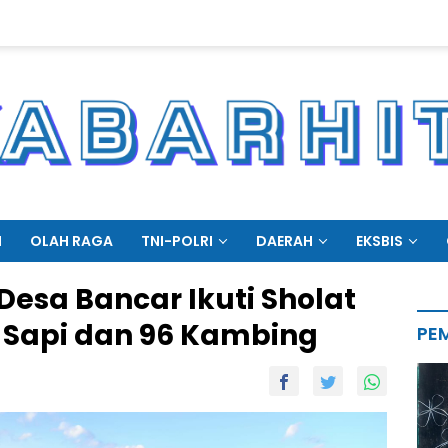
N
OLAH RAGA
TNI-POLRI
DAERAH
EKSBIS
esa Bancar Ikuti Sholat
1 Sapi dan 96 Kambing
PE