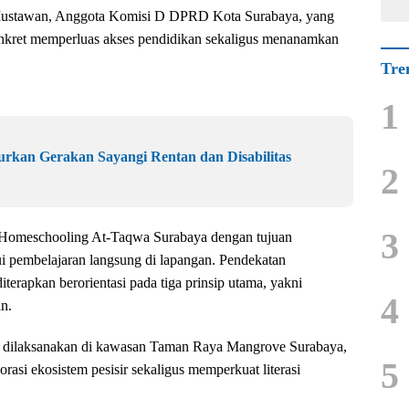
 Mustawan, Anggota Komisi D DPRD Kota Surabaya, yang
konkret memperluas akses pendidikan sekaligus menanamkan
Tre
1
rkan Gerakan Sayangi Rentan dan Disabilitas
2
3
i Homeschooling At-Taqwa Surabaya dengan tujuan
ui pembelajaran langsung di lapangan. Pendekatan
terapkan berorientasi pada tiga prinsip utama, yakni
4
n.
n dilaksanakan di kawasan Taman Raya Mangrove Surabaya,
5
rasi ekosistem pesisir sekaligus memperkuat literasi