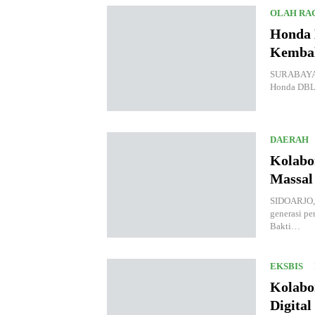
OLAH RA
Honda 
Kembal
SURABAYA.K
Honda DBL 
DAERAH
Kolabo
Massal
SIDOARJO, 
generasi pe
Bakti…
EKSBIS
Kolabo
Digital