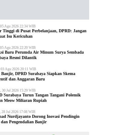
 05 Agu 2026 22:34 WIB
r Tinggi di Pusat Perbelanjaan, DPRD: Jangan
uat Isu Kericuhan
 05 Agu 2026 22:20 WIB
ksi Baru Perumda Air Minum Surya Sembada
baya Resmi Dilantik
, 03 Agu 2026 20:11 WIB
i Banjir, DPRD Surabaya Siapkan Skema
entif dan Anggaran Baru
, 30 Jul 2026 15:29 WIB
 Surabaya Turun Tangan Tangani Polemik
an Meow Miliaran Rupiah
, 28 Jul 2026 17:08 WIB
ad Nurdjayanto Dorong Inovasi Pendingin
 dan Pengendalian Banjir