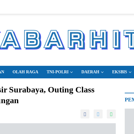
AN
OLAH RAGA
TNI-POLRI
DAERAH
EKSBIS
sir Surabaya, Outing Class
ungan
PE