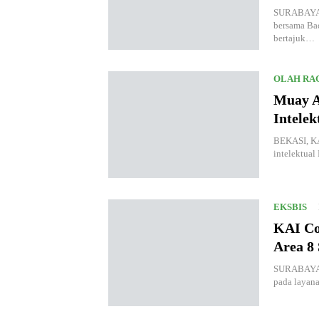
SURABAYA, 
bersama Ba
bertajuk…
OLAH RA
Muay A
Intele
BEKASI, KA
intelektual
EKSBIS
KAI Co
Area 8
SURABAYA,
pada layan