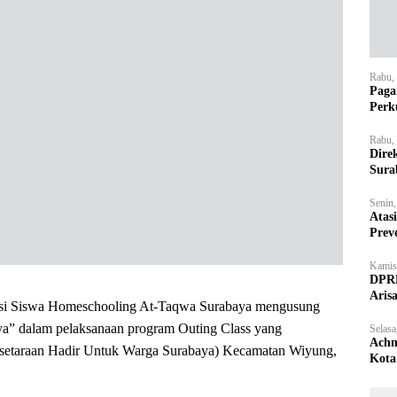
Rabu,
Paga
Perk
Rabu,
Dire
Sura
Senin
Atas
Prev
Kamis
DPRD
Aris
si Siswa Homeschooling At-Taqwa Surabaya mengusung
baya” dalam pelaksanaan program Outing Class yang
Selasa
Achm
setaraan Hadir Untuk Warga Surabaya) Kecamatan Wiyung,
Kota