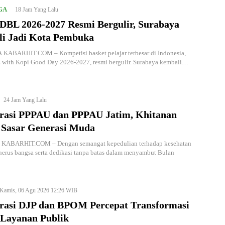
GA
18 Jam Yang Lalu
DBL 2026-2027 Resmi Bergulir, Surabaya
i Jadi Kota Pembuka
ABARHIT.COM – Kompetisi basket pelajar terbesar di Indonesia,
with Kopi Good Day 2026-2027, resmi bergulir. Surabaya kembali…
24 Jam Yang Lalu
rasi PPPAU dan PPPAU Jatim, Khitanan
 Sasar Generasi Muda
KABARHIT.COM – Dengan semangat kepedulian terhadap kesehatan
nerus bangsa serta dedikasi tanpa batas dalam menyambut Bulan
Kamis, 06 Agu 2026 12:26 WIB
rasi DJP dan BPOM Percepat Transformasi
 Layanan Publik