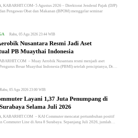
KABARHIT.COM- 5 Agustus 2026 – Direktorat Jenderal Pajak (DJP)
dan Pengawas Obat dan Makanan (BPOM) menggelar seminar
GA
Rabu, 05 Agu 2026 23:44 WIB
erobik Nusantara Resmi Jadi Aset
ktual PB Muaythai Indonesia
BARHIT.COM – Muay Aerobik Nusantara resmi menjadi aset
 Pengurus Besar Muaythai Indonesia (PBMI) setelah penciptanya, Dr.…
Rabu, 05 Agu 2026 23:00 WIB
mmuter Layani 1,37 Juta Penumpang di
 Surabaya Selama Juli 2026
 KABARHIT.COM – KAI Commuter mencatat pertumbuhan positif
an Commuter Line di Area 8 Surabaya. Sepanjang Juli 2026, jumlah…