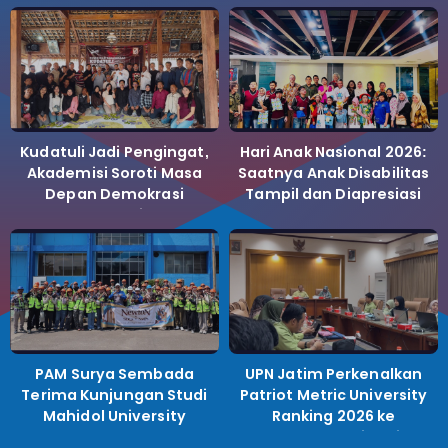
Kudatuli Jadi Pengingat,
Hari Anak Nasional 2026:
Akademisi Soroti Masa
Saatnya Anak Disabilitas
Depan Demokrasi
Tampil dan Diapresiasi
Indonesia
PAM Surya Sembada
UPN Jatim Perkenalkan
Terima Kunjungan Studi
Patriot Metric University
Mahidol University
Ranking 2026 ke
Perguruan Tinggi