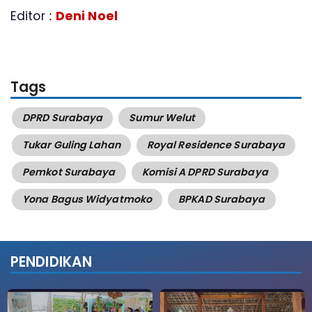
Editor :
Deni Noel
Tags
DPRD Surabaya
Sumur Welut
Tukar Guling Lahan
​Royal Residence Surabaya
Pemkot Surabaya
Komisi A DPRD Surabaya
Yona Bagus Widyatmoko
​BPKAD Surabaya
PENDIDIKAN