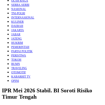
OLAH RAGA
SERBA-SERBI
NASIONAL
TNI-POLRI
INTERNASIONAL
KULINER
DAERAH
JAKARTA
JABAR
JATENG
HUKRIM
PEMERINTAH
PARTAI POLITIK
PERISTIWA
TOKOH
BUMN
TRAVELING
OTOMOTIF
KABARHIT TV
OPINI
IPR Mei 2026 Stabil. BI Soroti Risiko
Timur Tengah