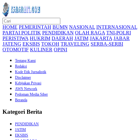
HOME
PEMERINTAH
BUMN
NASIONAL
INTERNASIONAL
PARTAI POLITIK
PENDIDIKAN
OLAH RAGA
TNI-POLRI
PERISTIWA
HUKRIM
DAERAH
JATIM
JAKARTA
JABAR
JATENG
EKSBIS
TOKOH
TRAVELING
SERBA-SERBI
OTOMOTIF
KULINER
OPINI
Tentang Kami
Redaksi
Kode Etik Jurnalistik
Disclaimer
Kebijakan Privasi
AWS Network
Pedoman Media Siber
Beranda
Kategori Berita
PENDIDIKAN
JATIM
EKSBIS