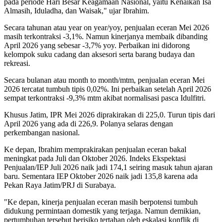
pada periode Hari Besar Keagamaan Nasional, yaitu Kenaikan Isa
Almasih, Iduladha, dan Waisak," ujar Ibrahim.
Secara tahunan atau year on year/yoy, penjualan eceran Mei 2026
masih terkontraksi -3,1%. Namun kinerjanya membaik dibanding
April 2026 yang sebesar -3,7% yoy. Perbaikan ini didorong
kelompok suku cadang dan aksesori serta barang budaya dan
rekreasi.
Secara bulanan atau month to month/mtm, penjualan eceran Mei
2026 tercatat tumbuh tipis 0,02%. Ini perbaikan setelah April 2026
sempat terkontraksi -9,3% mtm akibat normalisasi pasca Idulfitri.
Khusus Jatim, IPR Mei 2026 diprakirakan di 225,0. Turun tipis dari
April 2026 yang ada di 226,9. Polanya selaras dengan
perkembangan nasional.
Ke depan, Ibrahim memprakirakan penjualan eceran bakal
meningkat pada Juli dan Oktober 2026. Indeks Ekspektasi
Penjualan/IEP Juli 2026 naik jadi 174,1 seiring masuk tahun ajaran
baru. Sementara IEP Oktober 2026 naik jadi 135,8 karena ada
Pekan Raya Jatim/PRJ di Surabaya.
"Ke depan, kinerja penjualan eceran masih berpotensi tumbuh
didukung permintaan domestik yang terjaga. Namun demikian,
pertumbuhan tersebut berisiko tertahan oleh eskalasi konflik di