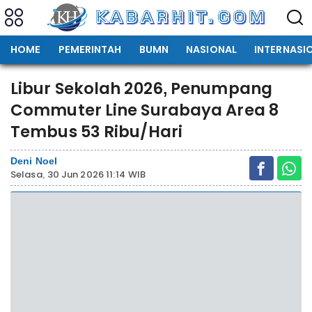
HOME
PEMERINTAH
BUMN
NASIONAL
INTERNASI
Libur Sekolah 2026, Penumpang
Commuter Line Surabaya Area 8
Tembus 53 Ribu/Hari
Deni Noel
Selasa, 30 Jun 2026 11:14 WIB