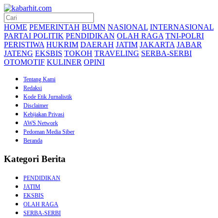
HOME
PEMERINTAH
BUMN
NASIONAL
INTERNASIONAL
PARTAI POLITIK
PENDIDIKAN
OLAH RAGA
TNI-POLRI
PERISTIWA
HUKRIM
DAERAH
JATIM
JAKARTA
JABAR
JATENG
EKSBIS
TOKOH
TRAVELING
SERBA-SERBI
OTOMOTIF
KULINER
OPINI
Tentang Kami
Redaksi
Kode Etik Jurnalistik
Disclaimer
Kebijakan Privasi
AWS Network
Pedoman Media Siber
Beranda
Kategori Berita
PENDIDIKAN
JATIM
EKSBIS
OLAH RAGA
SERBA-SERBI