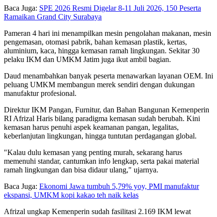
Baca Juga:
SPE 2026 Resmi Digelar 8-11 Juli 2026, 150 Peserta
Ramaikan Grand City Surabaya
Pameran 4 hari ini menampilkan mesin pengolahan makanan, mesin
pengemasan, otomasi pabrik, bahan kemasan plastik, kertas,
aluminium, kaca, hingga kemasan ramah lingkungan. Sekitar 30
pelaku IKM dan UMKM Jatim juga ikut ambil bagian.
Daud menambahkan banyak peserta menawarkan layanan OEM. Ini
peluang UMKM membangun merek sendiri dengan dukungan
manufaktur profesional.
Direktur IKM Pangan, Furnitur, dan Bahan Bangunan Kemenperin
RI Afrizal Haris bilang paradigma kemasan sudah berubah. Kini
kemasan harus penuhi aspek keamanan pangan, legalitas,
keberlanjutan lingkungan, hingga tuntutan perdagangan global.
"Kalau dulu kemasan yang penting murah, sekarang harus
memenuhi standar, cantumkan info lengkap, serta pakai material
ramah lingkungan dan bisa didaur ulang," ujarnya.
Baca Juga:
Ekonomi Jawa tumbuh 5,79% yoy, PMI manufaktur
ekspansi, UMKM kopi kakao teh naik kelas
Afrizal ungkap Kemenperin sudah fasilitasi 2.169 IKM lewat