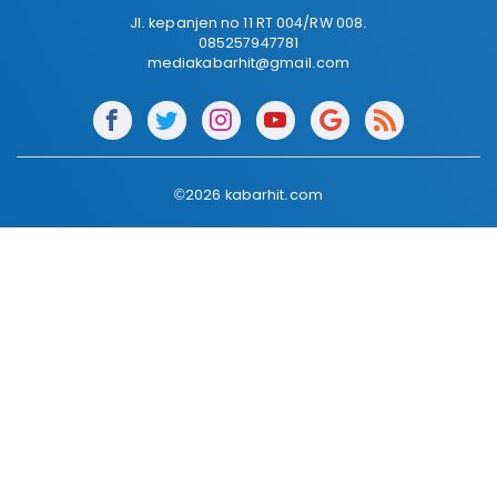
Jl. kepanjen no 11 RT 004/RW 008.
085257947781
mediakabarhit@gmail.com
©2026 kabarhit.com