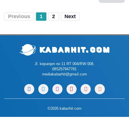
Previous
1
2
Next
Jl. kepanjen no 11 RT 004/RW 008.
085257947781
mediakabarhit@gmail.com
©2026 kabarhit.com