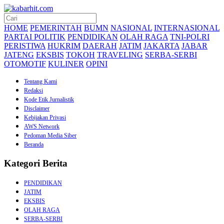
HOME
PEMERINTAH
BUMN
NASIONAL
INTERNASIONAL
PARTAI POLITIK
PENDIDIKAN
OLAH RAGA
TNI-POLRI
PERISTIWA
HUKRIM
DAERAH
JATIM
JAKARTA
JABAR
JATENG
EKSBIS
TOKOH
TRAVELING
SERBA-SERBI
OTOMOTIF
KULINER
OPINI
Tentang Kami
Redaksi
Kode Etik Jurnalistik
Disclaimer
Kebijakan Privasi
AWS Network
Pedoman Media Siber
Beranda
Kategori Berita
PENDIDIKAN
JATIM
EKSBIS
OLAH RAGA
SERBA-SERBI