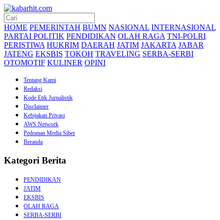
HOME
PEMERINTAH
BUMN
NASIONAL
INTERNASIONAL
PARTAI POLITIK
PENDIDIKAN
OLAH RAGA
TNI-POLRI
PERISTIWA
HUKRIM
DAERAH
JATIM
JAKARTA
JABAR
JATENG
EKSBIS
TOKOH
TRAVELING
SERBA-SERBI
OTOMOTIF
KULINER
OPINI
Tentang Kami
Redaksi
Kode Etik Jurnalistik
Disclaimer
Kebijakan Privasi
AWS Network
Pedoman Media Siber
Beranda
Kategori Berita
PENDIDIKAN
JATIM
EKSBIS
OLAH RAGA
SERBA-SERBI