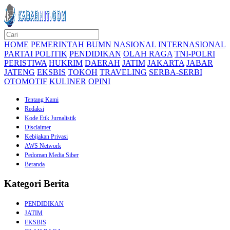
HOME
PEMERINTAH
BUMN
NASIONAL
INTERNASIONAL
PARTAI POLITIK
PENDIDIKAN
OLAH RAGA
TNI-POLRI
PERISTIWA
HUKRIM
DAERAH
JATIM
JAKARTA
JABAR
JATENG
EKSBIS
TOKOH
TRAVELING
SERBA-SERBI
OTOMOTIF
KULINER
OPINI
Tentang Kami
Redaksi
Kode Etik Jurnalistik
Disclaimer
Kebijakan Privasi
AWS Network
Pedoman Media Siber
Beranda
Kategori Berita
PENDIDIKAN
JATIM
EKSBIS