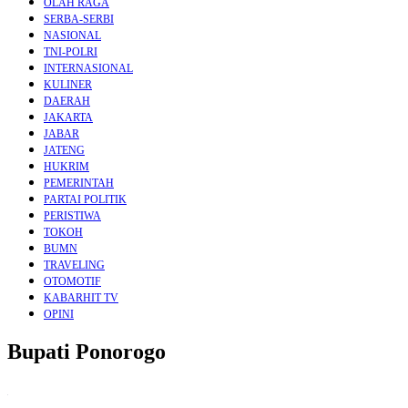
OLAH RAGA
SERBA-SERBI
NASIONAL
TNI-POLRI
INTERNASIONAL
KULINER
DAERAH
JAKARTA
JABAR
JATENG
HUKRIM
PEMERINTAH
PARTAI POLITIK
PERISTIWA
TOKOH
BUMN
TRAVELING
OTOMOTIF
KABARHIT TV
OPINI
Bupati Ponorogo