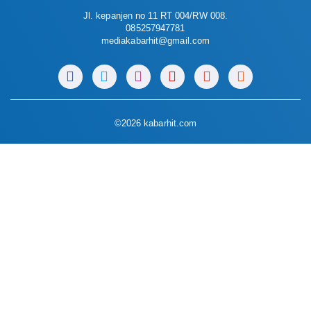
Jl. kepanjen no 11 RT 004/RW 008.
085257947781
mediakabarhit@gmail.com
©2026 kabarhit.com