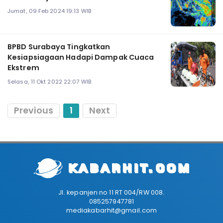
Jumat, 09 Feb 2024 19:13 WIB
BPBD Surabaya Tingkatkan
Kesiapsiagaan Hadapi Dampak Cuaca
Ekstrem
Selasa, 11 Okt 2022 22:07 WIB
Previous
1
Next
Jl. kepanjen no 11 RT 004/RW 008.
085257947781
mediakabarhit@gmail.com