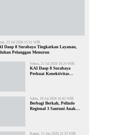
mis, 23 Jul 2026 15:31 WIB
I Daop 8 Surabaya Tingkatkan Layanan,
luhan Pelanggan Menurun
Selasa, 21 Jul 2026 18:24 WIB
KAI Daop 8 Surabaya
Perkuat Konektivitas
Transportasi Terintegrasi di
Jawa Timur
Sabtu, 18 Jul 2026 16:42 WIB
Berbagi Berkah, Pelindo
Regional 3 Santuni Anak
Yatim di Tanjung Perak
Kamis, 11 Jun 2026 21:33 WIB