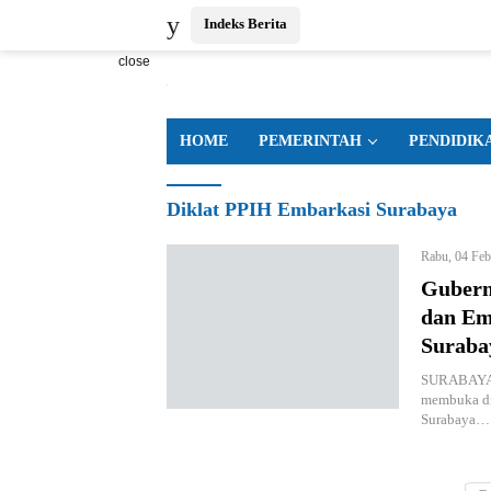
Indeks Berita
close
HOME
PEMERINTAH
PENDIDIK
Diklat PPIH Embarkasi Surabaya
Rabu, 04 Fe
Gubern
dan Em
Suraba
SURABAYA, 
membuka dik
Surabaya…