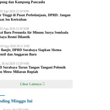
ung dan Kampung Pancasila
 05 Agu 2026 22:34 WIB
r Tinggi di Pusat Perbelanjaan, DPRD: Jangan
uat Isu Kericuhan
 05 Agu 2026 22:20 WIB
ksi Baru Perumda Air Minum Surya Sembada
baya Resmi Dilantik
, 03 Agu 2026 20:11 WIB
i Banjir, DPRD Surabaya Siapkan Skema
entif dan Anggaran Baru
, 30 Jul 2026 15:29 WIB
 Surabaya Turun Tangan Tangani Polemik
an Meow Miliaran Rupiah
Lihat Lainnya
nding Minggu Ini