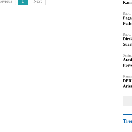
revious
1
Next
Kamp
Rabu,
Paga
Perk
Rabu,
Dire
Sura
Senin
Atas
Prev
Kamis
DPRD
Aris
Tre