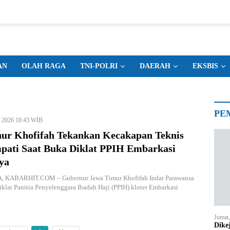
AN
OLAH RAGA
TNI-POLRI
DAERAH
EKSBIS
PE
b 2026 18:43 WIB
ur Khofifah Tekankan Kecakapan Teknis
pati Saat Buka Diklat PPIH Embarkasi
ya
KABARHIT.COM – Gubernur Jawa Timur Khofifah Indar Parawansa
lat Panitia Penyelenggara Ibadah Haji (PPIH) kloter Embarkasi
Jumat
Dike