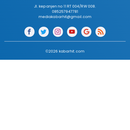
Jl. kepanjen no 11 RT 004/RW 008.
085257947781
mediakabarhit@gmail.com
©2026 kabarhit.com