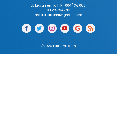
Jl. kepanjen no 11 RT 004/RW 008.
085257947781
mediakabarhit@gmail.com
©2026 kabarhit.com