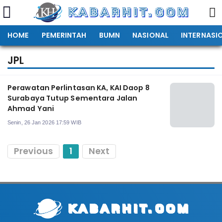
HOME
PEMERINTAH
BUMN
NASIONAL
INTERNASI
JPL
Perawatan Perlintasan KA, KAI Daop 8
Surabaya Tutup Sementara Jalan
Ahmad Yani
Senin, 26 Jan 2026 17:59 WIB
Previous
1
Next