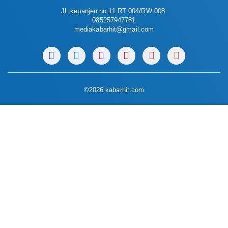
Jl. kepanjen no 11 RT 004/RW 008.
085257947781
mediakabarhit@gmail.com
©2026 kabarhit.com