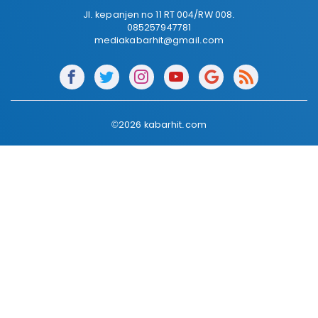
Jl. kepanjen no 11 RT 004/RW 008.
085257947781
mediakabarhit@gmail.com
©2026 kabarhit.com