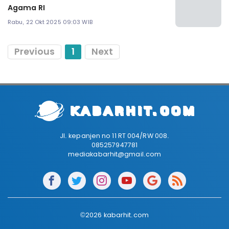
Agama RI
Rabu, 22 Okt 2025 09:03 WIB
Previous
1
Next
Jl. kepanjen no 11 RT 004/RW 008.
085257947781
mediakabarhit@gmail.com
©2026 kabarhit.com