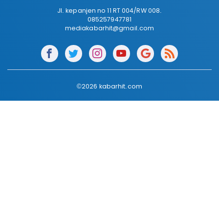
Jl. kepanjen no 11 RT 004/RW 008.
085257947781
mediakabarhit@gmail.com
©2026 kabarhit.com