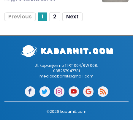
Previous
1
2
Next
Jl. kepanjen no 11 RT 004/RW 008.
085257947781
mediakabarhit@gmail.com
©2026 kabarhit.com