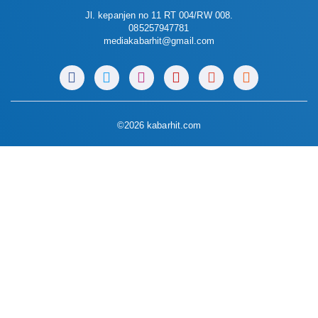
Jl. kepanjen no 11 RT 004/RW 008.
085257947781
mediakabarhit@gmail.com
©2026 kabarhit.com