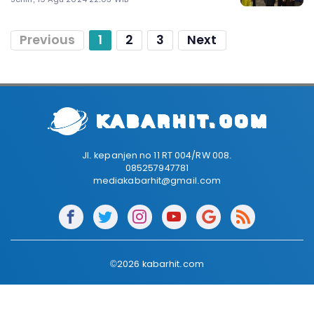
Previous
1
2
3
Next
Jl. kepanjen no 11 RT 004/RW 008.
085257947781
mediakabarhit@gmail.com
©2026 kabarhit.com