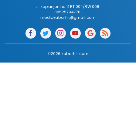
Jl. kepanjen no 11 RT 004/RW 008.
085257947781
mediakabarhit@gmail.com
©2026 kabarhit.com