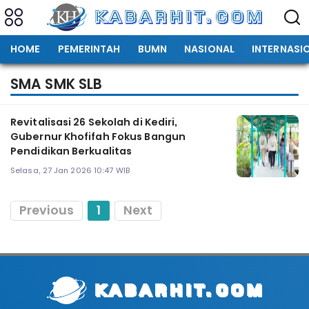
HOME
PEMERINTAH
BUMN
NASIONAL
INTERNASI
SMA SMK SLB
Revitalisasi 26 Sekolah di Kediri,
Gubernur Khofifah Fokus Bangun
Pendidikan Berkualitas
Selasa, 27 Jan 2026 10:47 WIB
Previous
1
Next