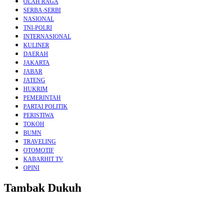
OLAH RAGA
SERBA-SERBI
NASIONAL
TNI-POLRI
INTERNASIONAL
KULINER
DAERAH
JAKARTA
JABAR
JATENG
HUKRIM
PEMERINTAH
PARTAI POLITIK
PERISTIWA
TOKOH
BUMN
TRAVELING
OTOMOTIF
KABARHIT TV
OPINI
Tambak Dukuh