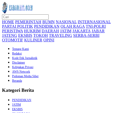
HOME
PEMERINTAH
BUMN
NASIONAL
INTERNASIONAL
PARTAI POLITIK
PENDIDIKAN
OLAH RAGA
TNI-POLRI
PERISTIWA
HUKRIM
DAERAH
JATIM
JAKARTA
JABAR
JATENG
EKSBIS
TOKOH
TRAVELING
SERBA-SERBI
OTOMOTIF
KULINER
OPINI
Tentang Kami
Redaksi
Kode Etik Jurnalistik
Disclaimer
Kebijakan Privasi
AWS Network
Pedoman Media Siber
Beranda
Kategori Berita
PENDIDIKAN
JATIM
EKSBIS