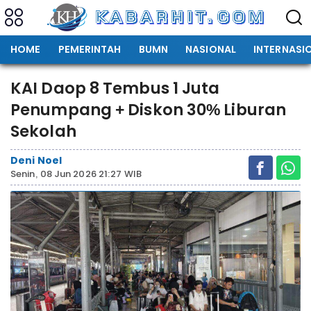
HOME
PEMERINTAH
BUMN
NASIONAL
INTERNASI
KAI Daop 8 Tembus 1 Juta
Penumpang + Diskon 30% Liburan
Sekolah
Deni Noel
Senin, 08 Jun 2026 21:27 WIB