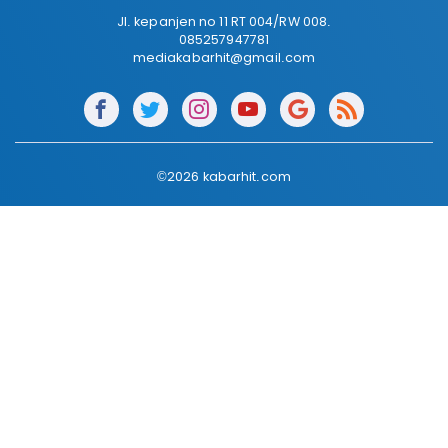
Jl. kepanjen no 11 RT 004/RW 008.
085257947781
mediakabarhit@gmail.com
©2026 kabarhit.com