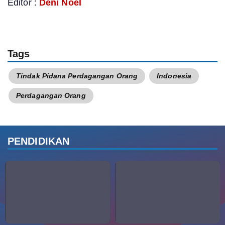
Editor :
Deni Noel
Tags
Tindak Pidana Perdagangan Orang
Indonesia
Perdagangan Orang
PENDIDIKAN