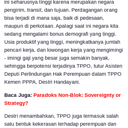
ini seharusnya tinggi karena merupakan negara
pengirim, transit, dan tujuan. Perdagangan orang
bisa terjadi di mana saja, baik di pedesaan,
maupun di perkotaan. Apalagi saat ini negara kita
sedang mengalami bonus demografi yang tinggi.
Usia produktif yang tinggi, meningkatkanya jumlah
pencari kerja, dan lowongan kerja yang mengimingi
- imingi gaji yang besar juga semakin banyak,
sehingga berpotensi terjadinya TPPO, tutur Asisten
Deputi Perlindungan Hak Perempuan dalam TPPO
Kemen PPPA, Destri Handayani.
Baca Juga:
Paradoks Non-Blok: Sovereignty or
Strategy?
Destri menambahkan, TPPO juga termasuk salah
satu bentuk kekerasan terhadap perempuan dan