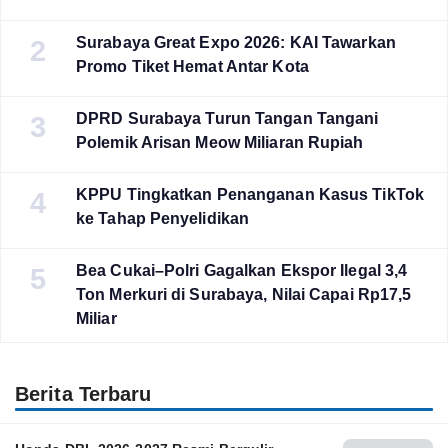
Surabaya Great Expo 2026: KAI Tawarkan
2
Promo Tiket Hemat Antar Kota
DPRD Surabaya Turun Tangan Tangani
3
Polemik Arisan Meow Miliaran Rupiah
KPPU Tingkatkan Penanganan Kasus TikTok
4
ke Tahap Penyelidikan
Bea Cukai–Polri Gagalkan Ekspor Ilegal 3,4
5
Ton Merkuri di Surabaya, Nilai Capai Rp17,5
Miliar
Berita Terbaru