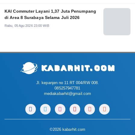
KAI Commuter Layani 1,37 Juta Penumpang
di Area 8 Surabaya Selama Juli 2026
Rabu, 05 Agu 2026 23:00 WIB
Jl. kepanjen no 11 RT 004/RW 008.
085257947781
mediakabarhit@gmail.com
©2026 kabarhit.com