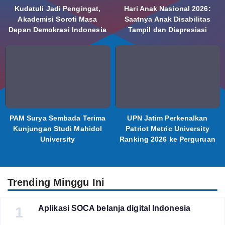
Kudatuli Jadi Pengingat,
Hari Anak Nasional 2026:
Akademisi Soroti Masa
Saatnya Anak Disabilitas
Depan Demokrasi Indonesia
Tampil dan Diapresiasi
PAM Surya Sembada Terima
UPN Jatim Perkenalkan
Kunjungan Studi Mahidol
Patriot Metric University
University
Ranking 2026 ke Perguruan
Tinggi Indonesia
Trending Minggu Ini
Aplikasi SOCA belanja digital Indonesia
1