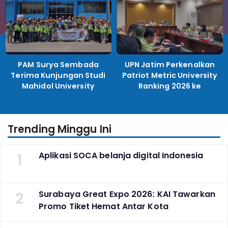
PAM Surya Sembada
UPN Jatim Perkenalkan
Terima Kunjungan Studi
Patriot Metric University
Mahidol University
Ranking 2026 ke
Perguruan Tinggi
Indonesia
Trending Minggu Ini
1
Aplikasi SOCA belanja digital Indonesia
2
Surabaya Great Expo 2026: KAI Tawarkan
Promo Tiket Hemat Antar Kota