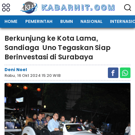
HOME
PEMERINTAH
BUMN
NASIONAL
INTERNASI
Berkunjung ke Kota Lama,
Sandiaga Uno Tegaskan Siap
Berinvestasi di Surabaya
Deni Noel
Rabu, 16 Okt 2024 15:20 WIB