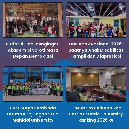
Kudatuli Jadi Pengingat,
Hari Anak Nasional 2026:
Akademisi Soroti Masa
Saatnya Anak Disabilitas
Depan Demokrasi
Tampil dan Diapresiasi
Indonesia
PAM Surya Sembada
UPN Jatim Perkenalkan
Terima Kunjungan Studi
Patriot Metric University
Mahidol University
Ranking 2026 ke
Perguruan Tinggi