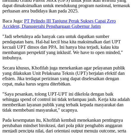
memiliki Grand Parent Stock (GPS) untuk jenis ikan tertentu yang
dapat dimaksimalkan untuk mendukung program nasional, termasuk
perluasan area budidaya ikan pada 2025.
Baca Juga:
PT Pelindo III Tanjung Perak Sukses Capai Zero
Accident, Dianugerahi Penghargaan Gubernur Jatim
"Jadi sebetulnya ada banyak cara untuk dapatkan sumber
pendapatan baru. Hal-hal kecil bisa kita maksimalkan dari UPT
kecuali UPT dinsos dan PPA. Ini hanya bisa terjadi, kalau kita
membangun perspektif yang inklusif. We have to open minded,"
imbuhnya.
Secara khusus, Khofifah juga menekankan agar pelayanan publik
yang dilakukan Unit Pelaksana Teknis (UPT) berjalan efektif dan
efisien. Jika terdapat perizinan yang dapat diselesaikan dengan
cepat, maka harus segera diterbitkan.
"Saya pesankan, tolong UPT-UPT ini dikelola dengan baik
sehingga spend of control ini tidak terlampau jauh. Kerja kita adalah
memberikan layanan publik yang terbaik kepada masyarakat dan
tidak membebani masyarakat," ucapnya.
Pada kesempatan itu, Khofifah kembali menekankan pentingnya
perubahan mindset birokrasi, dari pola pikir penghabis anggaran
menjadi pencipta nilai, dari orientasi output menuju outcome, serta