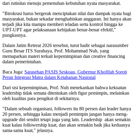
dari rutinitas menuju pemenuhan kebutuhan nyata masyarakat.
"Birokrasi harus bergerak menciptakan nilai dan dampak nyata bagi
masyarakat, bukan sekadar menghabiskan anggaran. Ini hanya akan
terjadi jika kita mampu memberi teladan serta kontrol hingga ke
UPT-UPT agar pelaksanaan kebijakan benar-benar efektif,"
pungkasnya.
Dalam Jatim Retreat 2026 tersebut, turut hadir sebagai narasumber
Guru Besar ITS Surabaya, Prof. Mohammad Nuh, yang
memaparkan materi terkait kepemimpinan dan creative financing
dalam pemerintahan.
Baca Juga:
Sarasehan PASIS Seskoau, Gubernur Khofifah Soroti
Peran Integrasi Matra dalam Ketahanan Nasional
Dari sisi kepemimpinan, Prof. Nuh menekankan bahwa kekuatan
leadership tidak semata ditentukan oleh figur pemimpin, melainkan
oleh kualitas para pengikut di sekitarnya.
"Dalam sebuah organisasi, followers itu 80 persen dan leader hanya
20 persen, sehingga kalau menjadi pemimpin jangan hanya meng-
upgrade diri sendiri tetapi juga yang lain. Leadership akan semakin
kuat kalau followership kuat, dan akan semakin baik jika keduanya
sama-sama kuat," jelasnya.