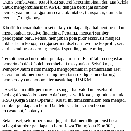
teknis pembiayaan, tetapi juga strategi kepemimpinan dan tata kelola
untuk mengombinasikan APBD dengan berbagai sumber
pembiayaan non-anggaran secara akuntabel, transparan, dan patuh
regulasi,” ungkapnya.
Khofifah menambahkan setidaknya terdapat tiga hal penting dalam
menciptakan creative financing. Pertama, mencari sumber
pendapatan baru, kedua, mengubah pola pikir eksklusif menjadi
inklusif dan ketiga, menggeser mindset dari revenue ke profit, serta
dari spending or earning menjadi spending and earning.
Terkait pencarian sumber pendapatan baru, Khofifah menegaskan
pemerintah tidak boleh membebani masyarakat. Sebaliknya,
Pemprov Jatim harus mampu mengoptimalkan pemanfaatan aset
daerah untuk membuka ruang investasi sekaligus mendorong
pemberdayaan ekonomi, termasuk bagi UMKM.
"Aset lahan milik pemprov itu sangat banyak dan tersebar di
berbagai kota/kabupaten. Ada banyak wali kota yang minta untuk
KSO (Kerja Sama Operasi). Kalau ini dimaksimalkan bisa menjadi
sumber pendapatan baru. Dan tetu saja tidak membebani
masyarakat," katanya.
Selain aset, sektor perikanan juga dinilai memiliki potensi besar
sebagai sumber pendapatan baru. Jawa Timur, kata Khofifah,