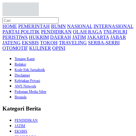
HOME
PEMERINTAH
BUMN
NASIONAL
INTERNASIONAL
PARTAI POLITIK
PENDIDIKAN
OLAH RAGA
TNI-POLRI
PERISTIWA
HUKRIM
DAERAH
JATIM
JAKARTA
JABAR
JATENG
EKSBIS
TOKOH
TRAVELING
SERBA-SERBI
OTOMOTIF
KULINER
OPINI
Tentang Kami
Redaksi
Kode Etik Jurnalistik
Disclaimer
Kebijakan Privasi
AWS Network
Pedoman Media Siber
Beranda
Kategori Berita
PENDIDIKAN
JATIM
EKSBIS