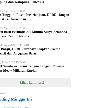
ung dan Kampung Pancasila
 05 Agu 2026 22:34 WIB
r Tinggi di Pusat Perbelanjaan, DPRD: Jangan
uat Isu Kericuhan
 05 Agu 2026 22:20 WIB
ksi Baru Perumda Air Minum Surya Sembada
baya Resmi Dilantik
, 03 Agu 2026 20:11 WIB
i Banjir, DPRD Surabaya Siapkan Skema
entif dan Anggaran Baru
, 30 Jul 2026 15:29 WIB
 Surabaya Turun Tangan Tangani Polemik
an Meow Miliaran Rupiah
Lihat Lainnya
nding Minggu Ini