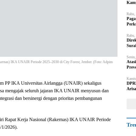
Kamp
Rabu,
Paga
Perk
Rabu,
Dire
Sura
Senin
Atas
akernas) IKA UNAIR Periode 2025–2030 di City Forest, Jember. (Foto: Adpim
Prev
Kamis
 PP IKA Universitas Airlangga (UNAIR) sekaligus
DPRD
Aris
nsa mengajak seluruh jajaran IKA UNAIR menyusun dan
tegrasi dan bersinergi dengan prioritas pembangunan
diri Rapat Kerja Nasional (Rakernas) IKA UNAIR Periode
Tre
/1/2026).