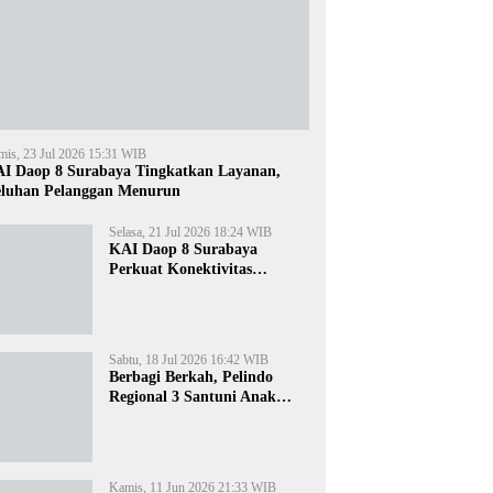
mis, 23 Jul 2026 15:31 WIB
I Daop 8 Surabaya Tingkatkan Layanan,
luhan Pelanggan Menurun
Selasa, 21 Jul 2026 18:24 WIB
KAI Daop 8 Surabaya
Perkuat Konektivitas
Transportasi Terintegrasi di
Jawa Timur
Sabtu, 18 Jul 2026 16:42 WIB
Berbagi Berkah, Pelindo
Regional 3 Santuni Anak
Yatim di Tanjung Perak
Kamis, 11 Jun 2026 21:33 WIB