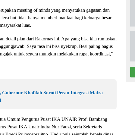
erupakan meeting of minds yang menyatukan gagasan dan
m tersebut tidak hanya memberi manfaat bagi keluarga besar
masyarakat luas.
dan detail plan dari Rakornas ini. Apa yang bisa kita rumuskan
ggungjawab. Saya rasa ini bisa nyekrup. Besi paling bagus
engajak untuk segera mungkin melakukan rapat koordinasi,"
 Gubernur Khofifah Soroti Peran Integrasi Matra
l
Ketua Umum Pengurus Pusat IKA UNAIR Prof. Bambang
rus Pusat IKA Unair Indra Nur Fauzi, serta Sekretaris
Boedi Prijosoeprajitno. Hadir pula sejumlah kepala dinas