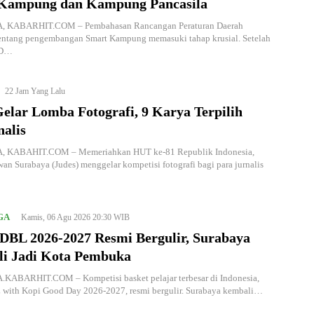
Kampung dan Kampung Pancasila
 KABARHIT.COM – Pembahasan Rancangan Peraturan Daerah
tentang pengembangan Smart Kampung memasuki tahap krusial. Setelah
RD…
22 Jam Yang Lalu
elar Lomba Fotografi, 9 Karya Terpilih
nalis
 KABAHIT.COM – Memeriahkan HUT ke-81 Republik Indonesia,
wan Surabaya (Judes) menggelar kompetisi fotografi bagi para jurnalis
GA
Kamis, 06 Agu 2026 20:30 WIB
DBL 2026-2027 Resmi Bergulir, Surabaya
i Jadi Kota Pembuka
ABARHIT.COM – Kompetisi basket pelajar terbesar di Indonesia,
with Kopi Good Day 2026-2027, resmi bergulir. Surabaya kembali…