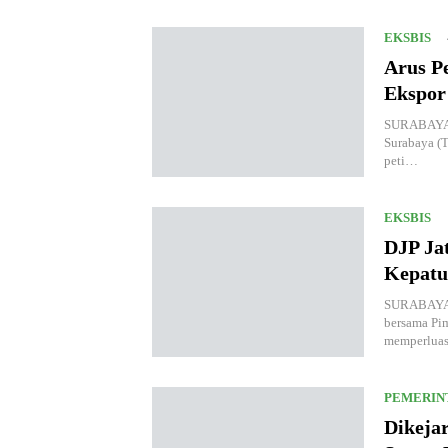
EKSBIS
Arus Pe
Ekspor
SURABAYA, 
Surabaya (T
peti…
EKSBIS
DJP Ja
Kepatu
SURABAYA, 
bersama Pi
memperlua
PEMERIN
Dikeja