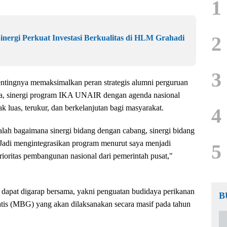
1
2
inergi Perkuat Investasi Berkualitas di HLM Grahadi
3
tingnya memaksimalkan peran strategis alumni perguruan
ya, sinergi program IKA UNAIR dengan agenda nasional
k luas, terukur, dan berkelanjutan bagi masyarakat.
4
alah bagaimana sinergi bidang dengan cabang, sinergi bidang
 Jadi mengintegrasikan program menurut saya menjadi
5
rioritas pembangunan nasional dari pemerintah pusat,"
dapat digarap bersama, yakni penguatan budidaya perikanan
B
is (MBG) yang akan dilaksanakan secara masif pada tahun