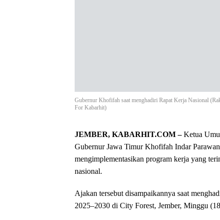
Gubernur Khofifah saat menghadiri Rapat Kerja Nasional (R
For Kabarhit)
JEMBER, KABARHIT.COM –
Ketua Umum
Gubernur Jawa Timur Khofifah Indar Parawa
mengimplementasikan program kerja yang terin
nasional.
Ajakan tersebut disampaikannya saat mengha
2025–2030 di City Forest, Jember, Minggu (18