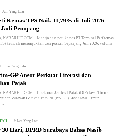
4 Jam Yang Lalu
ti Kemas TPS Naik 11,79% di Juli 2026,
 Jadi Penopang
KABARHIT.COM – Kinerja arus peti kemas PT Terminal Petikemas
PS) kembali menunjukkan tren positif. Sepanjang Juli 2026, volume
19 Jam Yang Lalu
tim-GP Ansor Perkuat Literasi dan
han Pajak
KABARHIT.COM – Direktorat Jenderal Pajak (DJP) Jawa Timur
mpinan Wilayah Gerakan Pemuda (PW GP) Ansor Jawa Timur
s…
TAH
19 Jam Yang Lalu
r 30 Hari, DPRD Surabaya Bahas Nasib