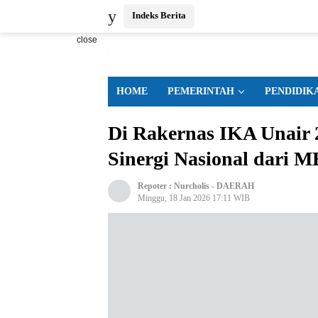
Indeks Berita
close
HOME
PEMERINTAH
PENDIDIK
Di Rakernas IKA Unair 
Sinergi Nasional dari 
Repoter :
Nurcholis
-
DAERAH
Minggu, 18 Jan 2026 17:11 WIB