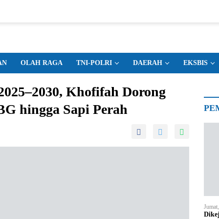
AN
OLAH RAGA
TNI-POLRI
DAERAH
EKSBIS
2025–2030, Khofifah Dorong
MBG hingga Sapi Perah
PE
Jumat
Dike