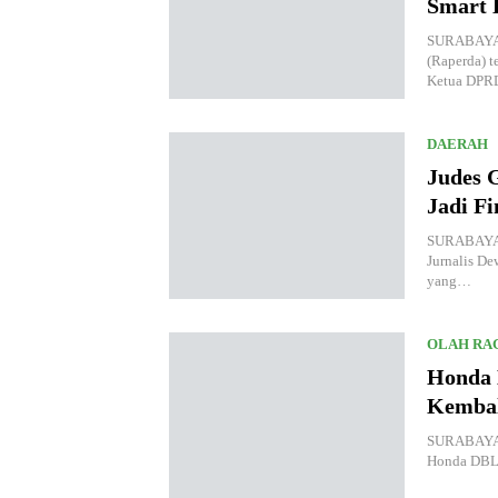
Smart 
SURABAYA,
(Raperda) 
Ketua DP
DAERAH
Judes G
Jadi Fi
SURABAYA,
Jurnalis De
yang…
OLAH RA
Honda 
Kembal
SURABAYA.K
Honda DBL 