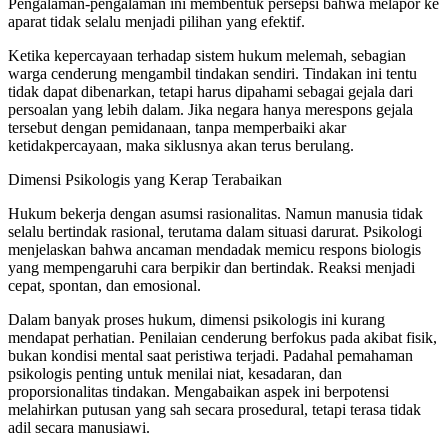
Pengalaman-pengalaman ini membentuk persepsi bahwa melapor ke
aparat tidak selalu menjadi pilihan yang efektif.
Ketika kepercayaan terhadap sistem hukum melemah, sebagian
warga cenderung mengambil tindakan sendiri. Tindakan ini tentu
tidak dapat dibenarkan, tetapi harus dipahami sebagai gejala dari
persoalan yang lebih dalam. Jika negara hanya merespons gejala
tersebut dengan pemidanaan, tanpa memperbaiki akar
ketidakpercayaan, maka siklusnya akan terus berulang.
Dimensi Psikologis yang Kerap Terabaikan
Hukum bekerja dengan asumsi rasionalitas. Namun manusia tidak
selalu bertindak rasional, terutama dalam situasi darurat. Psikologi
menjelaskan bahwa ancaman mendadak memicu respons biologis
yang mempengaruhi cara berpikir dan bertindak. Reaksi menjadi
cepat, spontan, dan emosional.
Dalam banyak proses hukum, dimensi psikologis ini kurang
mendapat perhatian. Penilaian cenderung berfokus pada akibat fisik,
bukan kondisi mental saat peristiwa terjadi. Padahal pemahaman
psikologis penting untuk menilai niat, kesadaran, dan
proporsionalitas tindakan. Mengabaikan aspek ini berpotensi
melahirkan putusan yang sah secara prosedural, tetapi terasa tidak
adil secara manusiawi.