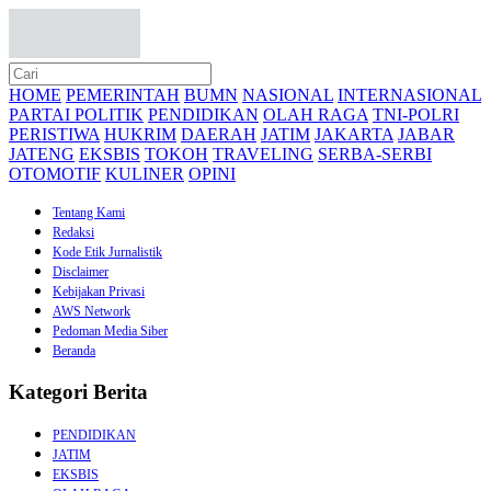
HOME
PEMERINTAH
BUMN
NASIONAL
INTERNASIONAL
PARTAI POLITIK
PENDIDIKAN
OLAH RAGA
TNI-POLRI
PERISTIWA
HUKRIM
DAERAH
JATIM
JAKARTA
JABAR
JATENG
EKSBIS
TOKOH
TRAVELING
SERBA-SERBI
OTOMOTIF
KULINER
OPINI
Tentang Kami
Redaksi
Kode Etik Jurnalistik
Disclaimer
Kebijakan Privasi
AWS Network
Pedoman Media Siber
Beranda
Kategori Berita
PENDIDIKAN
JATIM
EKSBIS