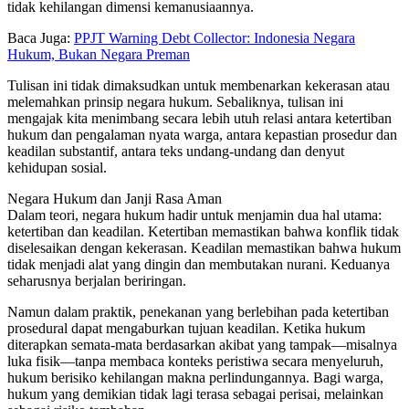
tidak kehilangan dimensi kemanusiaannya.
Baca Juga:
PPJT Warning Debt Collector: Indonesia Negara
Hukum, Bukan Negara Preman
Tulisan ini tidak dimaksudkan untuk membenarkan kekerasan atau
melemahkan prinsip negara hukum. Sebaliknya, tulisan ini
mengajak kita menimbang secara lebih utuh relasi antara ketertiban
hukum dan pengalaman nyata warga, antara kepastian prosedur dan
keadilan substantif, antara teks undang-undang dan denyut
kehidupan sosial.
Negara Hukum dan Janji Rasa Aman
Dalam teori, negara hukum hadir untuk menjamin dua hal utama:
ketertiban dan keadilan. Ketertiban memastikan bahwa konflik tidak
diselesaikan dengan kekerasan. Keadilan memastikan bahwa hukum
tidak menjadi alat yang dingin dan membutakan nurani. Keduanya
seharusnya berjalan beriringan.
Namun dalam praktik, penekanan yang berlebihan pada ketertiban
prosedural dapat mengaburkan tujuan keadilan. Ketika hukum
diterapkan semata-mata berdasarkan akibat yang tampak—misalnya
luka fisik—tanpa membaca konteks peristiwa secara menyeluruh,
hukum berisiko kehilangan makna perlindungannya. Bagi warga,
hukum yang demikian tidak lagi terasa sebagai perisai, melainkan