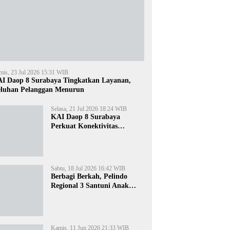
mis, 23 Jul 2026 15:31 WIB
I Daop 8 Surabaya Tingkatkan Layanan,
luhan Pelanggan Menurun
Selasa, 21 Jul 2026 18:24 WIB
KAI Daop 8 Surabaya
Perkuat Konektivitas
Transportasi Terintegrasi di
Jawa Timur
Sabtu, 18 Jul 2026 16:42 WIB
Berbagi Berkah, Pelindo
Regional 3 Santuni Anak
Yatim di Tanjung Perak
Kamis, 11 Jun 2026 21:33 WIB