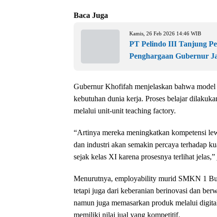
Baca Juga
Kamis, 26 Feb 2026 14:46 WIB
PT Pelindo III Tanjung P
Penghargaan Gubernur J
Gubernur Khofifah menjelaskan bahwa model 
kebutuhan dunia kerja. Proses belajar dilakuk
melalui unit-unit teaching factory.
“Artinya mereka meningkatkan kompetensi lewa
dan industri akan semakin percaya terhadap ku
sejak kelas XI karena prosesnya terlihat jelas,”
Menurutnya, employability murid SMKN 1 Budur
tetapi juga dari keberanian berinovasi dan be
namun juga memasarkan produk melalui digital 
memiliki nilai jual yang kompetitif.