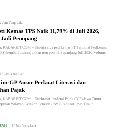
2 Jam Yang Lalu
ti Kemas TPS Naik 11,79% di Juli 2026,
 Jadi Penopang
KABARHIT.COM – Kinerja arus peti kemas PT Terminal Petikemas
PS) kembali menunjukkan tren positif. Sepanjang Juli 2026, volume
17 Jam Yang Lalu
tim-GP Ansor Perkuat Literasi dan
han Pajak
KABARHIT.COM – Direktorat Jenderal Pajak (DJP) Jawa Timur
mpinan Wilayah Gerakan Pemuda (PW GP) Ansor Jawa Timur
s…
TAH
17 Jam Yang Lalu