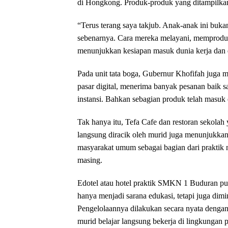
di Hongkong. Produk-produk yang ditampilkan d
“Terus terang saya takjub. Anak-anak ini bukan 
sebenarnya. Cara mereka melayani, memproduk
menunjukkan kesiapan masuk dunia kerja dan 
Pada unit tata boga, Gubernur Khofifah juga 
pasar digital, menerima banyak pesanan baik 
instansi. Bahkan sebagian produk telah masuk
Tak hanya itu, Tefa Cafe dan restoran sekol
langsung diracik oleh murid juga menunjukkan
masyarakat umum sebagai bagian dari praktik 
masing.
Edotel atau hotel praktik SMKN 1 Buduran pun d
hanya menjadi sarana edukasi, tetapi juga dimi
Pengelolaannya dilakukan secara nyata dengan
murid belajar langsung bekerja di lingkungan p