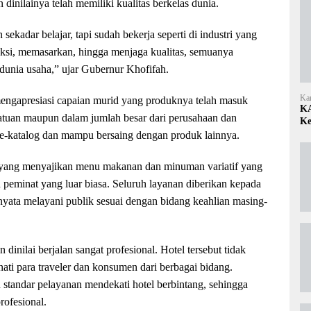
inilainya telah memiliki kualitas berkelas dunia.
sekadar belajar, tapi sudah bekerja seperti di industri yang
si, memasarkan, hingga menjaga kualitas, semuanya
dunia usaha,” ujar Gubernur Khofifah.
Ka
mengapresiasi capaian murid yang produknya telah masuk
KA
satuan maupun dalam jumlah besar dari perusahaan dan
Ke
 e-katalog dan mampu bersaing dengan produk lainnya.
ah yang menyajikan menu makanan dan minuman variatif yang
 peminat yang luar biasa. Seluruh layanan diberikan kepada
nyata melayani publik sesuai dengan bidang keahlian masing-
inilai berjalan sangat profesional. Hotel tersebut tidak
nati para traveler dan konsumen dari berbagai bidang.
 standar pelayanan mendekati hotel berbintang, sehingga
rofesional.