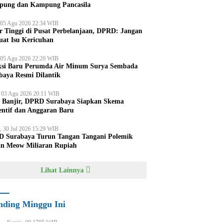
ung dan Kampung Pancasila
 05 Agu 2026 22:34 WIB
r Tinggi di Pusat Perbelanjaan, DPRD: Jangan
uat Isu Kericuhan
 05 Agu 2026 22:20 WIB
ksi Baru Perumda Air Minum Surya Sembada
baya Resmi Dilantik
, 03 Agu 2026 20:11 WIB
i Banjir, DPRD Surabaya Siapkan Skema
entif dan Anggaran Baru
, 30 Jul 2026 15:29 WIB
 Surabaya Turun Tangan Tangani Polemik
an Meow Miliaran Rupiah
Lihat Lainnya
nding Minggu Ini