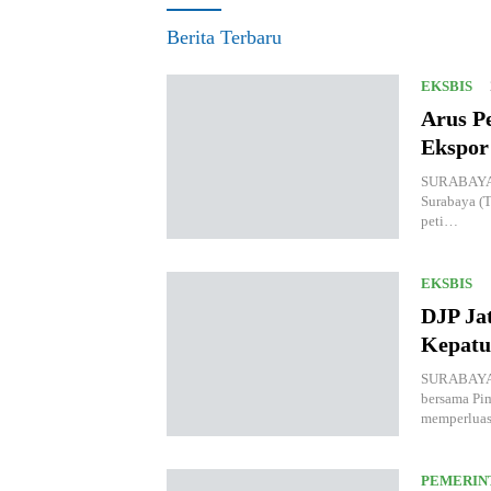
Berita Terbaru
EKSBIS
Arus Pe
Ekspor
SURABAYA, 
Surabaya (T
peti…
EKSBIS
DJP Ja
Kepatu
SURABAYA, 
bersama Pi
memperlua
PEMERIN