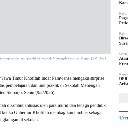
Kamp
Rabu,
Paga
Perk
Rabu,
Dire
Sura
Senin
Atas
embelajaran dan unit praktik di Sekolah Menengah Kejuruan Negeri (SMKN) 1
Prev
Kamis
 Jawa Timur Khofifah Indar Parawansa mengaku surprise
DPRD
Aris
itas pembelajaran dan unit praktik di Sekolah Menengah
n Sidoarjo, Senin (9/2/2026).
fah disambut antusias oleh para murid dan tenaga pendidik
t ketika Gubernur Khofifah membagikan tumbler sebagai
Tre
ingkungan di sekolah.