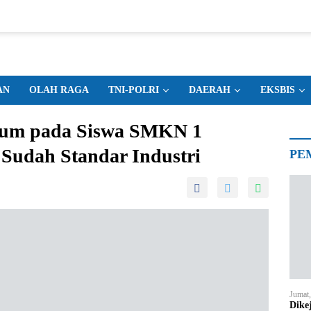
AN
OLAH RAGA
TNI-POLRI
DAERAH
EKSBIS
gum pada Siswa SMKN 1
 Sudah Standar Industri
PE
Jumat
Dike