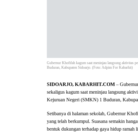
Gubernur Khofifah kagum saat meninjau langsung aktivitas p
Buduran, Kabupaten Sidoarjo. (Foto: Adpim For Kabarhit)
SIDOARJO, KABARHIT.COM
– Gubernur
sekaligus kagum saat meninjau langsung aktiv
Kejuruan Negeri (SMKN) 1 Buduran, Kabupate
Setibanya di halaman sekolah, Gubernur Khofi
yang telah berkumpul. Suasana semakin hanga
bentuk dukungan terhadap gaya hidup ramah l