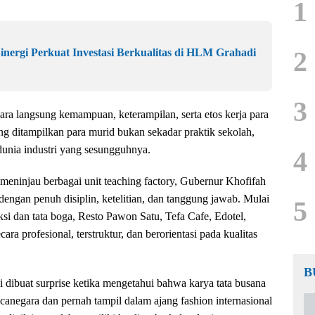
1
2
inergi Perkuat Investasi Berkualitas di HLM Grahadi
3
ra langsung kemampuan, keterampilan, serta etos kerja para
ditampilkan para murid bukan sekadar praktik sekolah,
unia industri yang sesungguhnya.
4
meninjau berbagai unit teaching factory, Gubernur Khofifah
ngan penuh disiplin, ketelitian, dan tanggung jawab. Mulai
5
ksi dan tata boga, Resto Pawon Satu, Tefa Cafe, Edotel,
ara profesional, terstruktur, dan berorientasi pada kualitas
B
dibuat surprise ketika mengetahui bahwa karya tata busana
egara dan pernah tampil dalam ajang fashion internasional